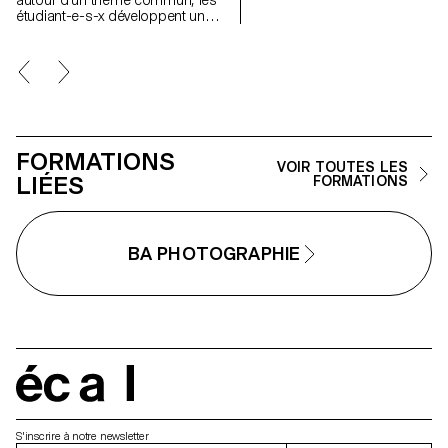
autour d’un thème commun, les
étudiant-e-s-x développent un
travail personnel et approfondi
autour de la thématique du faux-
semblant. Iels construisent un
projet qui joue avec les limites de
la véracité de la photographie et
l'utilisant comme artifice du
mensonge.
FORMATIONS
VOIR TOUTES LES
LIÉES
FORMATIONS
BA PHOTOGRAPHIE
écal
S'inscrire à notre newsletter