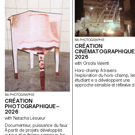
BA PHOTOGRAPHIE
CRÉATION
CINÉMATOGRAPHIQUE
2026
with Orsola Valenti
Hors-champ À travers
l’exploration du hors-champ, le
étudiant·e·s développent une
approche sensible et réflexive d
la création audiovisuelle. Lors d
semestre, les étudiant·e·s sont
BA PHOTOGRAPHIE
amenés à réfléchir aux enjeux
CRÉATION
politiques et formels de l’image
PHOTOGRAPHIQUE–
en mouvement ainsi qu'aux
2026
relations entre le visible et le no
with Natacha Lesueur
visible.
Documenteur, puissance du faux
À partir de projets développés