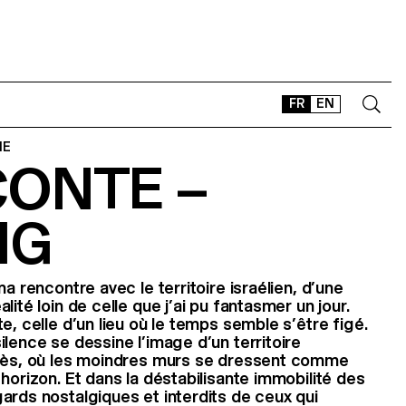
FR
EN
IE
CONTE –
CONTACT
SHOP
NG
TYPEFACES
OFFLINE-ONLINE
Instagram
Facebook
LinkedIn
Vimeo
Tikt
ma rencontre avec le territoire israélien, d’une
lité loin de celle que j’ai pu fantasmer un jour.
e, celle d’un lieu où le temps semble s’être figé.
lence se dessine l’image d’un territoire
ccès, où les moindres murs se dressent comme
horizon. Et dans la déstabilisante immobilité des
ards nostalgiques et interdits de ceux qui