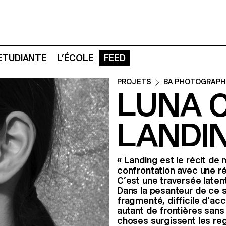
 ETUDIANTE
L’ÉCOLE
FEED
PROJETS
BA PHOTOGRAPH
LUNA 
LANDI
« Landing est le récit de 
confrontation avec une réa
C’est une traversée latent
Dans la pesanteur de ce si
fragmenté, difficile d’a
autant de frontières sans 
choses surgissent les reg