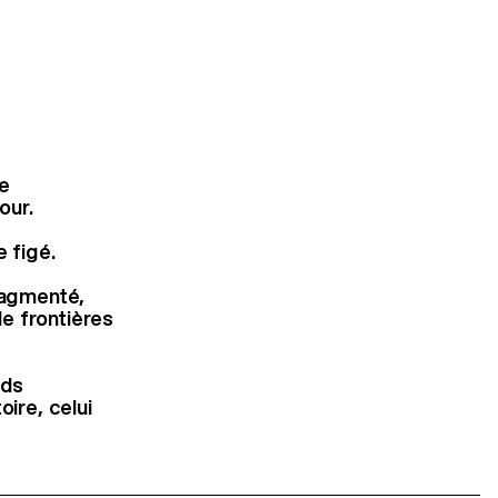
ne
our.
e figé.
fragmenté,
e frontières
rds
oire, celui