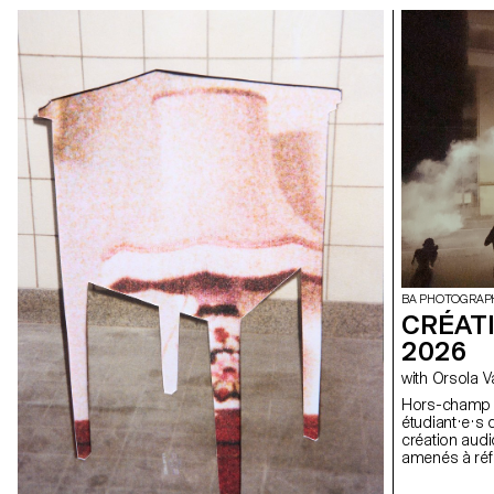
BA PHOTOGRAP
CRÉAT
2026
with Orsola 
Hors-champ À travers l’exploration du hors-champ, le
étudiant·e·s 
création audi
amenés à réfl
mouvement ains