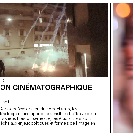
HIE
ION CINÉMATOGRAPHIQUE–
Valenti
s
développent une approche sensible et réflexive de la
ovisuelle. Lors du semestre, les étudiant·e·s sont
échir aux enjeux politiques et formels de l’image en
i qu'aux relations entre le visible et le non-visible.