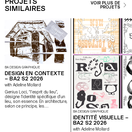
PROJETS
VOIR PLUS DE
SIMILAIRES
PROJETS
BA DESIGN GRAPHIQUE
DESIGN EN CONTEXTE
– BA2 S2 2026
with Adeline Mollard
Genius Loci, “l’esprit du lieu”,
désigne l’identité spécifique d’un
lieu, son essence. En architecture,
selon ce principe, les
caractéristiques uniques d’un lieu
BA DESIGN GRAPHIQUE
sont prolongées dans une
IDENTITÉ VISUELLE –
réalisation. Les élèves de 2ème
BA2 S2 2026
année en Design graphique ont
with Adeline Mollard
travaillé sur une communication