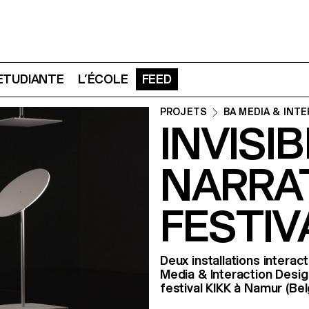
 ETUDIANTE
L’ÉCOLE
FEED
PROJETS
BA MEDIA & INT
INVISI
NARRAT
FESTIV
Deux installations intera
Media & Interaction Desig
festival KIKK à Namur (Be