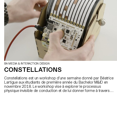
BA MEDIA & INTERACTION DESIGN
CONSTELLATIONS
Constellations est un workshop d’une semaine donné par Béatrice
Lartigue aux étudiants de première année du Bachelor M&ID en
novembre 2018. Le workshop vise à explorer le processus
physique invisible de conduction et de lui donner forme à travers
des projets interactifs. A l’aide de Touchboards, les étudiants ont
exploré différentes manières de donner forme à cette idée en
créant divers projets autour du son, de la projection et/ou de
l’installation.