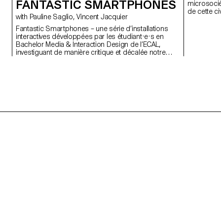
FANTASTIC SMARTPHONES
microsocié
de cette c
with Pauline Saglio, Vincent Jacquier
la communi
manière de
Fantastic Smartphones – une série d’installations
entourent.
interactives développées par les étudiant·e·s en
impercepti
Bachelor Media & Interaction Design de l’ECAL,
puissions 
investiguant de manière critique et décalée notre
l’exploitati
relation avec les smartphones et la façon dont ils
influencent notre comportement quotidien. Voir
l'espace presse