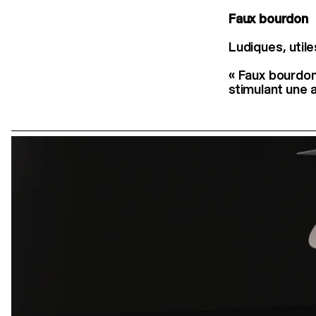
Faux bourdon
Ludiques, utile
« Faux bourdon 
stimulant une a