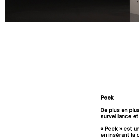
Peek
De plus en plu
surveillance e
« Peek » est un
en insérant la