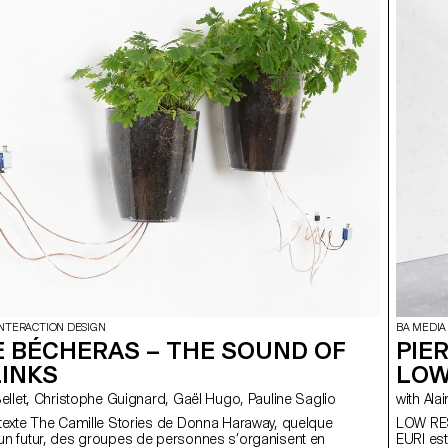
INTERACTION DESIGN
BA MEDIA
E BÉCHERAS – THE SOUND OF
PIER
LINKS
LOW
lain Bellet, Christophe Guignard, Gaël Hugo, Pauline Saglio
with
 texte The Camille Stories de Donna Haraway, quelque
LOW RES
un futur, des groupes de personnes s’organisent en
EURI est