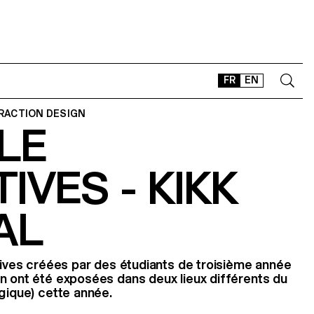
FR
EN
ERACTION DESIGN
BLE
CONTACT
SHOP
IVES - KIKK
TYPEFACES
OFFLINE-ONLINE
AL
Instagram
Facebook
LinkedIn
Vimeo
Tikt
ctives créées par des étudiants de troisième année
n ont été exposées dans deux lieux différents du
lgique) cette année.