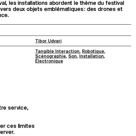
l, les installations abordent le thème du festival
travers deux objets emblématiques : des drones et
nce.
Tibor Udvari
Tangible Interaction
,
Robotique
,
Scénographie
,
Son
,
Installation
,
Électronique
tre service,
rer ces limites
erver.