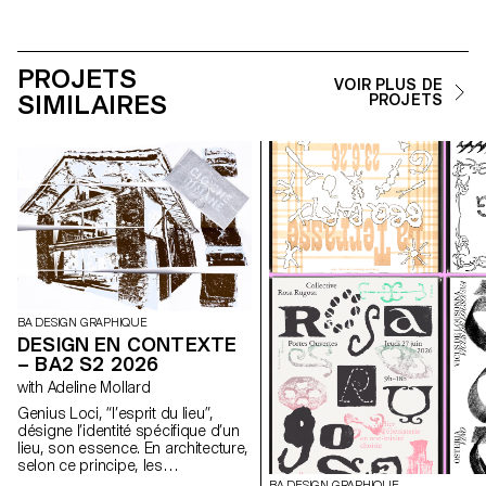
PROJETS
VOIR PLUS DE
SIMILAIRES
PROJETS
BA DESIGN GRAPHIQUE
DESIGN EN CONTEXTE
– BA2 S2 2026
with Adeline Mollard
Genius Loci, “l’esprit du lieu”,
désigne l’identité spécifique d’un
lieu, son essence. En architecture,
selon ce principe, les
caractéristiques uniques d’un lieu
BA DESIGN GRAPHIQUE