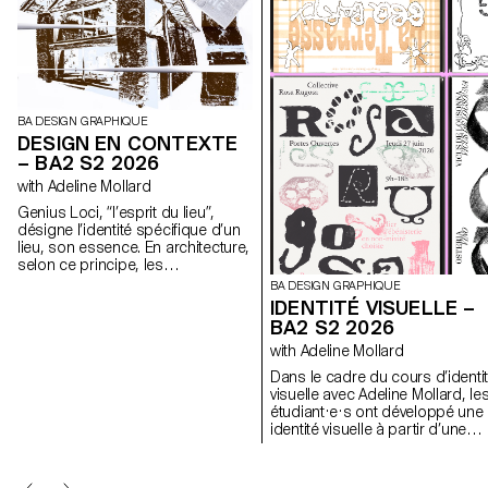
BA DESIGN GRAPHIQUE
DESIGN EN CONTEXTE
– BA2 S2 2026
with Adeline Mollard
Genius Loci, “l’esprit du lieu”,
désigne l’identité spécifique d’un
lieu, son essence. En architecture,
selon ce principe, les
caractéristiques uniques d’un lieu
BA DESIGN GRAPHIQUE
sont prolongées dans une
IDENTITÉ VISUELLE –
réalisation. Les élèves de 2ème
BA2 S2 2026
année en Design graphique ont
with Adeline Mollard
travaillé sur une communication
basée sur ce principe et sur la
Dans le cadre du cours d’identi
réalisation architecturale qui s’y
visuelle avec Adeline Mollard, le
réfère afin d’en faire la promotion,
étudiant·e·s ont développé une
ou de prolonger la
identité visuelle à partir d’une
communication du lieu.
carte de visite tirée au hasard. 
s’appropriant un élément
graphique et son intitulé, chaqu