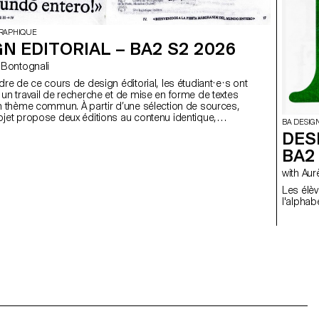
GRAPHIQUE
N EDITORIAL – BA2 S2 2026
ego Bontognali
dre de ce cours de design éditorial, les étudiant·e·s ont
un travail de recherche et de mise en forme de textes
n thème commun. À partir d’une sélection de sources,
jet propose deux éditions au contenu identique,
BA DESIG
dans un grand et un petit format.
DES
BA2
with 
Les élè
l'alphab