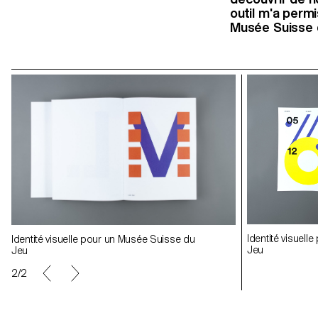
outil m'a perm
Musée Suisse 
Identité visuel
Identité visuelle pour un Musée Suisse du
Identité visuel
Jeu
Jeu
Jeu
2/2