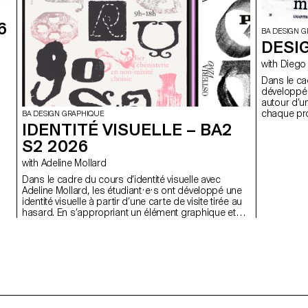
6
BA DESIGN 
DESIG
with Di
Dans le ca
développé 
autour d’u
chaque pro
BA DESIGN GRAPHIQUE
déclinées 
IDENTITÉ VISUELLE – BA2
S2 2026
with Adeline Mollard
Dans le cadre du cours d’identité visuelle avec
Adeline Mollard, les étudiant·e·s ont développé une
identité visuelle à partir d’une carte de visite tirée au
hasard. En s’appropriant un élément graphique et
son intitulé, chaque projet propose une
interprétation singulière de celle-ci.
Chaque proposition s’accompagne également du
choix d’un outil en lien avec l’événement associé
(machine à tatouer, ponceuse, matériel de
lithographie, etc.), utilisé comme prolongement
conceptuel et graphique du projet. L'identité est
déclinée sur une série de supports, de la carte de