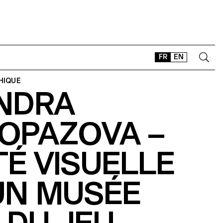
FR
EN
HIQUE
NDRA
CONTACT
SHOP
OPAZOVA –
TYPEFACES
OFFLINE-ONLINE
TÉ VISUELLE
Instagram
Facebook
LinkedIn
Vimeo
Tikt
UN MUSÉE