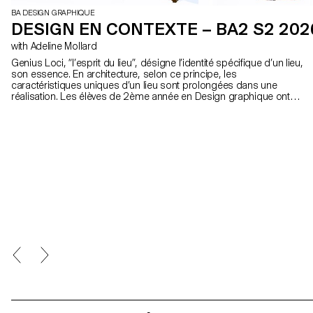
BA DESIGN GRAPHIQUE
DESIGN EN CONTEXTE – BA2 S2 202
with Adeline Mollard
Genius Loci, “l’esprit du lieu”, désigne l’identité spécifique d’un lieu,
son essence. En architecture, selon ce principe, les
caractéristiques uniques d’un lieu sont prolongées dans une
réalisation. Les élèves de 2ème année en Design graphique ont
travaillé sur une communication basée sur ce principe et sur la
réalisation architecturale qui s’y réfère afin d’en faire la promotion,
ou de prolonger la communication du lieu.