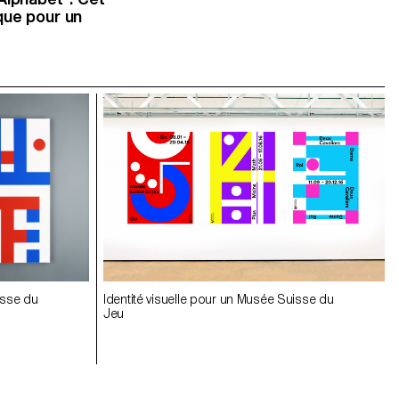
que pour un
Identité visuelle pour un Musée Suisse du
isse du
isse du
Jeu