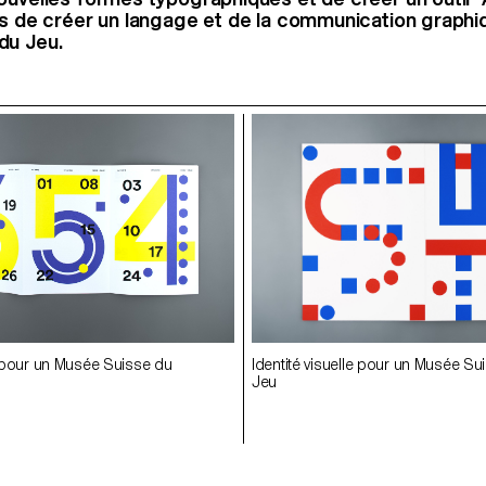
is de créer un
langage et de la communication graphi
du Jeu.
le pour un Musée Suisse du
Identité visuelle pour un Musée Su
le pour un Musée Suisse du
Identité visuelle pour un Musée Su
Jeu
Jeu