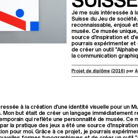
SUISSE
Je me suis intéressée à la
Suisse du Jeu de société
reconnaissable, enjoué et
musée. Ce musée unique, a
source d'inspiration et d
pourrais expérimenter et
de créer un outil "Alphab
la communication graphiq
Projet de diplôme
(2016)
par
A
éressée à la création d'une identité visuelle pour un 
. Mon but était de créer un langage immédiatement r
emporain qui reflète une personnalité de musée. Ce 
par la pratique des jeux a été une source d'inspiration
ion pour moi.
Grâce à ce projet, je pourrais expérime
nouvelles formes
typographiques et de créer un outil "