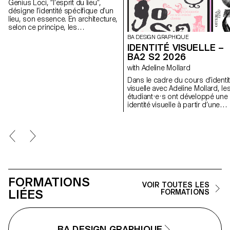
Genius Loci, “l’esprit du lieu”,
désigne l’identité spécifique d’un
lieu, son essence. En architecture,
selon ce principe, les
caractéristiques uniques d’un lieu
BA DESIGN GRAPHIQUE
sont prolongées dans une
IDENTITÉ VISUELLE –
réalisation. Les élèves de 2ème
BA2 S2 2026
année en Design graphique ont
with Adeline Mollard
travaillé sur une communication
basée sur ce principe et sur la
Dans le cadre du cours d’identi
réalisation architecturale qui s’y
visuelle avec Adeline Mollard, le
réfère afin d’en faire la promotion,
étudiant·e·s ont développé une
ou de prolonger la
identité visuelle à partir d’une
communication du lieu.
carte de visite tirée au hasard. 
s’appropriant un élément
graphique et son intitulé, chaqu
projet propose une interprétati
singulière de celle-ci.
Chaque proposition
s’accompagne également du
choix d’un outil en lien avec
l’événement associé (machine 
FORMATIONS
VOIR TOUTES LES
tatouer, ponceuse, matériel de
LIÉES
FORMATIONS
lithographie, etc.), utilisé comm
prolongement conceptuel et
graphique du projet. L'identité e
déclinée sur une série de
supports, de la carte de visite 
BA DESIGN GRAPHIQUE