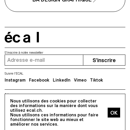
format F4, comprenant affiches
flyers, cartes de visite ainsi qu'
affiche animée.
écal
S'inscrire à notre newsletter
S'inscrire
Suivre l'ECAL
Instagram
Facebook
LinkedIn
Vimeo
Tiktok
Adresse
Nous utilisons des cookies pour collecter
5, avenue du Temple, CH-1020 Renens
des informations sur la manière dont vous
utilisez ecal.ch.
Nous utilisons ces informations pour faire
Tous droits réservés @2026
fonctionner le site web au mieux et
Contact
Impressum
Hub
Presse
améliorer nos services.