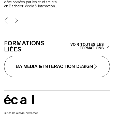
développées par les étudiant·e·s
en Bachelor Media & Interaction
Design de l’ECAL, investiguant de
manière critique et décalée notre
relation avec les smartphones et
la façon dont ils influencent notre
comportement quotidien. Voir
l'espace presse
FORMATIONS
VOIR TOUTES LES
LIÉES
FORMATIONS
BA MEDIA & INTERACTION DESIGN
écal
S'inscrire à notre newsletter