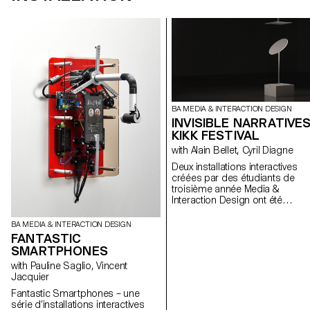
BA MEDIA & INTERACTION DESIGN
INVISIBLE NARRATIVES
KIKK FESTIVAL
with Alain Bellet, Cyril Diagne
Deux installations interactives
créées par des étudiants de
troisième année Media &
Interaction Design ont été
exposées dans deux lieux
différents du festival KIKK à Nam
BA MEDIA & INTERACTION DESIGN
(Belgique) cette année.
FANTASTIC
Commandées par le festival, le
SMARTPHONES
installations abordent le thème 
with Pauline Saglio, Vincent
festival « Invisible Narrative » à
Jacquier
travers deux objets
emblématiques : des drones et
Fantastic Smartphones – une
des caméras de surveillance.
série d’installations interactives