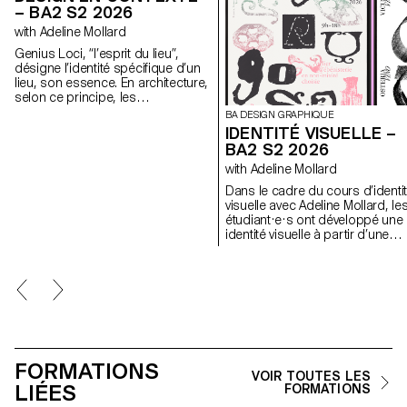
– BA2 S2 2026
with Adeline Mollard
Genius Loci, “l’esprit du lieu”,
désigne l’identité spécifique d’un
lieu, son essence. En architecture,
selon ce principe, les
caractéristiques uniques d’un lieu
BA DESIGN GRAPHIQUE
sont prolongées dans une
IDENTITÉ VISUELLE –
réalisation. Les élèves de 2ème
BA2 S2 2026
année en Design graphique ont
with Adeline Mollard
travaillé sur une communication
basée sur ce principe et sur la
Dans le cadre du cours d’identi
réalisation architecturale qui s’y
visuelle avec Adeline Mollard, le
réfère afin d’en faire la promotion,
étudiant·e·s ont développé une
ou de prolonger la
identité visuelle à partir d’une
communication du lieu.
carte de visite tirée au hasard. 
s’appropriant un élément
graphique et son intitulé, chaqu
projet propose une interprétati
singulière de celle-ci.
Chaque proposition
s’accompagne également du
choix d’un outil en lien avec
l’événement associé (machine 
FORMATIONS
VOIR TOUTES LES
tatouer, ponceuse, matériel de
LIÉES
FORMATIONS
lithographie, etc.), utilisé comm