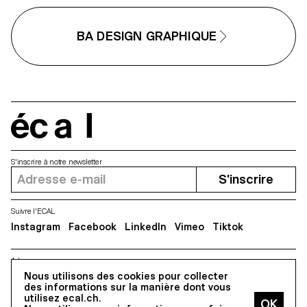
prolongement conceptuel et
graphique du projet. L'identité e
déclinée sur une série de
supports, de la carte de visite 
BA DESIGN GRAPHIQUE
format F4, comprenant affiches
flyers, cartes de visite ainsi qu'
affiche animée.
écal
S'inscrire à notre newsletter
S'inscrire
Suivre l'ECAL
Instagram
Facebook
LinkedIn
Vimeo
Tiktok
Adresse
5, avenue du Temple, CH-1020 Renens
Nous utilisons des cookies pour collecter
des informations sur la manière dont vous
utilisez ecal.ch.