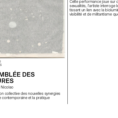
Cette performance joue sur d
sexualités, l’artiste interrog
tissant un lien avec la biol
visibilité et de militantisme
une scénographie avec des n
manière d’habiter l’espace qui 
L’artiste amplifie l’écho des t
illuminant l'espace à chaque
s’installe avec laex spectate
biocénose naît ou une tensio
gêne palpable. Les corps de
respire au rythme de la perf
s’échange mais remet aussi l
S
S
EMBLÉE DES
URES
co Nicolao
on collective des nouvelles synergies
ure contemporaine et la pratique