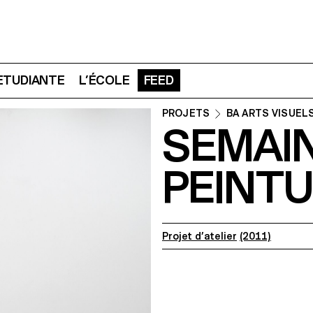
 ETUDIANTE
L’ÉCOLE
FEED
PROJETS
BA ARTS VISUEL
SEMAI
PEINT
Projet d’atelier
(2011)