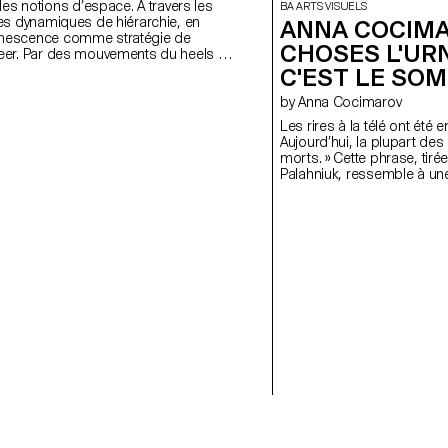
es notions d’espace. À travers les
BA ARTS VISUELS
e les dynamiques de hiérarchie, en
ANNA COCIMA
uminescence comme stratégie de
CHOSES L'URNE
 queer. Par des mouvements du heels et
éons, la performance explore la
C'EST LE SOMM
peut ête à la fois public et intime.
by Anna Cocimarov
alons, qui rompt le silence tout en
 claquement. Une danse par dialogue
Les rires à la télé ont été
uricex immobiles mais présentex. Une
Aujourd’hui, la plupart de
n spatio-sonore s’installe; comme
morts. » Cette phrase, ti
viennent vecteur d’une mémoire qui
Palahniuk, ressemble à une 
ormance. Un héritage partagé
fait écho à la sculpture Pa
es positions de chacunex.
froide et minimaliste en for
aussi, fabrique des vérités 
le réel. On regarde les in
et tragédies banalisées. Cet
fragmentée. Deux urnes : l’
elles incarnent l’absurde a
sommeil, mort et spectacle,