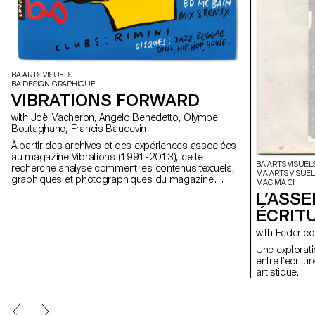
BA ARTS VISUELS
BA DESIGN GRAPHIQUE
VIBRATIONS FORWARD
with Joël Vacheron, Angelo Benedetto, Olympe
Boutaghane, Francis Baudevin
À partir des archives et des expériences associées
au magazine Vibrations (1991-2013), cette
BA ARTS VISUEL
recherche analyse comment les contenus textuels,
MA ARTS VISUEL
graphiques et photographiques du magazine
MAC MA CI
permettent de penser les défis pour communiquer à
L’ASS
propos des musiques populaires aujourd’hui.
ÉCRIT
with Federi
Une explorati
entre l’écrit
artistique.