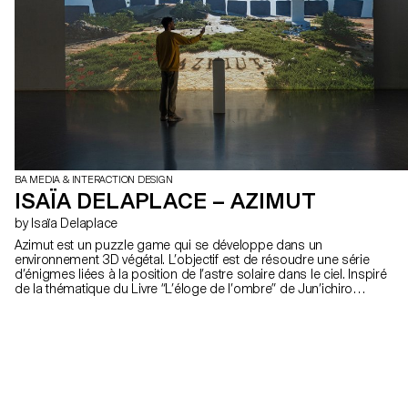
BA MEDIA & INTERACTION DESIGN
ISAÏA DELAPLACE – AZIMUT
by Isaïa Delaplace
Azimut est un puzzle game qui se développe dans un
environnement 3D végétal. L’objectif est de résoudre une série
d’énigmes liées à la position de l’astre solaire dans le ciel. Inspiré
de la thématique du Livre “L’éloge de l’ombre” de Jun’ichiro
Tanizaki, contrôler le soleil devient l’élément central du gameplay.
Cette action permet aux joueurs d’interagir simplement avec la
lumière qui éclaire la Terre, de résoudre des énigmes et de
progresser dans l’expérience. C’est à travers cette série d’énigmes
de plus en plus complexes que l'on peut observer et ressentir la
beauté des ombres et des lumières dans un environnement de
plus en plus vivant et riche.