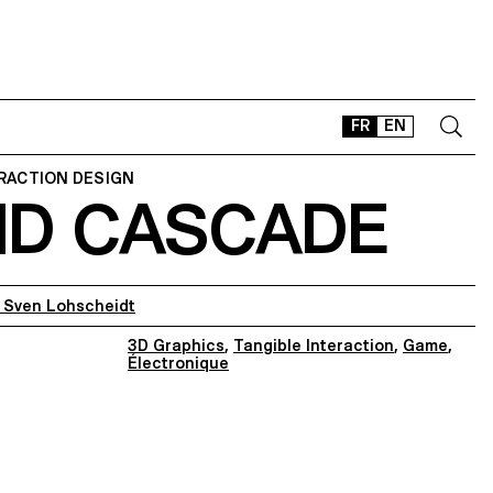
FR
EN
ERACTION DESIGN
ID CASCADE
CONTACT
SHOP
TYPEFACES
OFFLINE-ONLINE
 Sven Lohscheidt
3D Graphics
,
Tangible Interaction
,
Game
,
Instagram
Facebook
LinkedIn
Vimeo
Tikt
Électronique