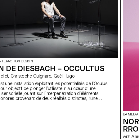
INTERACTION DESIGN
N DE DIESBACH – OCCULTUS
ain Bellet, Christophe Guignard, Gaël Hugo
t une installation exploitant les potentialités de l’Oculus
 pour objectif de plonger l’utilisateur au cœur d’une
sensorielle jouant sur l’interpénétration d’éléments
sonores provenant de deux réalités distinctes, l’une
l’autre virtuelle. J’ai voulu exploiter le potentiel technique
ue de l’Oculus Rift sans pour autant réaliser une
purement digitale. J’ai préféré imaginer une installation
BA MEDIA
in de bousculer les habitudes sensorielles du spectateur
NOR
ttant en question son rapport au monde.
RRO
with Alain Bellet, Christophe Guignard, Gaël Hugo,