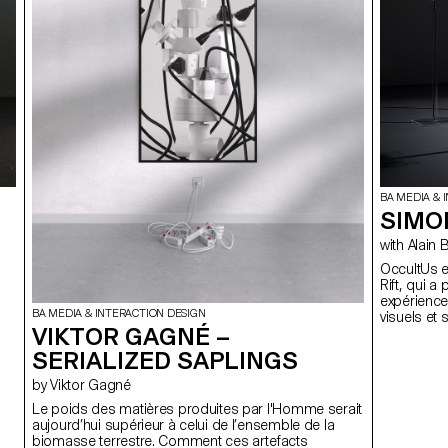
BA MEDIA & 
SIMO
with Al
OccultUs es
Rift, qui a
expérience 
BA MEDIA & INTERACTION DESIGN
visuels et 
VIKTOR GAGNÉ –
tangible et 
et artistiq
SERIALIZED SAPLINGS
expérience 
hybride af
by Viktor Gagné
tout en me
Le poids des matières produites par l'Homme serait
aujourd’hui supérieur à celui de l’ensemble de la
biomasse terrestre. Comment ces artefacts