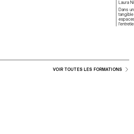
Laura Ni
Dans un 
tangible
espaces
l’entret
Habiter
inévitab
avec se
notamme
partage 
Dans Mir
utilisa
pour inf
nous no
VOIR TOUTES LES FORMATIONS
connecté
que chac
et prop
vie.