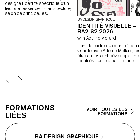
désigne l’identité spécifique d’un
lieu, son essence. En architecture,
selon ce principe, les
caractéristiques uniques d’un lieu
BA DESIGN GRAPHIQUE
sont prolongées dans une
IDENTITÉ VISUELLE –
réalisation. Les élèves de 2ème
BA2 S2 2026
année en Design graphique ont
with Adeline Mollard
travaillé sur une communication
basée sur ce principe et sur la
Dans le cadre du cours d’identi
réalisation architecturale qui s’y
visuelle avec Adeline Mollard, le
réfère afin d’en faire la promotion,
étudiant·e·s ont développé une
ou de prolonger la
identité visuelle à partir d’une
communication du lieu.
carte de visite tirée au hasard. 
s’appropriant un élément
graphique et son intitulé, chaqu
projet propose une interprétati
singulière de celle-ci.
Chaque proposition
s’accompagne également du
choix d’un outil en lien avec
l’événement associé (machine 
FORMATIONS
VOIR TOUTES LES
tatouer, ponceuse, matériel de
LIÉES
FORMATIONS
lithographie, etc.), utilisé comm
prolongement conceptuel et
graphique du projet. L'identité e
déclinée sur une série de
supports, de la carte de visite 
BA DESIGN GRAPHIQUE