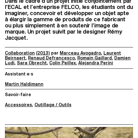
Dans le cadre d’un projet initié conjointement par
l’ECAL et l’entreprise FELCO, les étudiants ont du
imaginer, concevoir et développer un objet apte
à élargir la gamme de produits de ce fabricant
ou plus simplement à en soutenir l’image de
marque. Un projet suivit par le designer Rémy
Jacquet.
Collaboration
(2013)
par
Marceau Avogadro
,
Laurent
Beirnaert
,
Renaud Defrancesco
,
Romain Gaillard
,
Damien
Ludi
,
Sara Obrecht
,
Colin Peillex
,
Alejandra Perini
Assistant·e·s
Martin Haldimann
Savoir-faire
Accessoires
,
Outillage / Outils