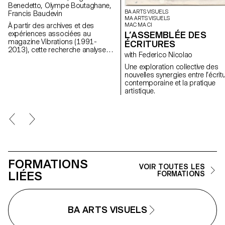
Benedetto, Olympe Boutaghane,
BA ARTS VISUELS
Francis Baudevin
MA ARTS VISUELS
MAC MA CI
À partir des archives et des
L’ASSEMBLÉE DES
expériences associées au
magazine Vibrations (1991-
ÉCRITURES
2013), cette recherche analyse
with Federico Nicolao
comment les contenus textuels,
graphiques et photographiques
Une exploration collective des
du magazine permettent de
nouvelles synergies entre l’écrit
penser les défis pour
contemporaine et la pratique
communiquer à propos des
artistique.
musiques populaires aujourd’hui.
FORMATIONS
VOIR TOUTES LES
LIÉES
FORMATIONS
BA ARTS VISUELS