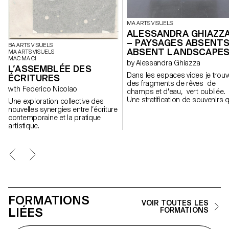
MA ARTS VISUELS
ALESSANDRA GHIAZZ
– PAYSAGES ABSENTS
BA ARTS VISUELS
ABSENT LANDSCAPE
MA ARTS VISUELS
MAC MA CI
by Alessandra Ghiazza
L’ASSEMBLÉE DES
Dans les espaces vides je trouv
ÉCRITURES
des fragments de rêves de
with Federico Nicolao
champs et d'eau, vert oubliée.
Une stratification de souvenirs q
Une exploration collective des
révèle des expériences dans d
nouvelles synergies entre l’écriture
paysages naturels, réels mais
contemporaine et la pratique
aussi des lieux suspendus entr
artistique.
mémoire et onirisme, créant à
travers des formes géométriqu
et répétitives un espace de
contemplation des lieux, pour l
retrouver; des cartes postales
d'un paysage fragile et en
constante évolution.
FORMATIONS
VOIR TOUTES LES
LIÉES
FORMATIONS