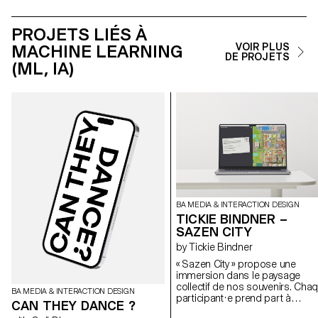
PROJETS LIÉS À
MACHINE LEARNING
VOIR PLUS
DE PROJETS
(ML, IA)
BA MEDIA & INTERACTION DESIGN
TICKIE BINDNER –
SAZEN CITY
by Tickie Bindner
« Sazen City » propose une
immersion dans le paysage
collectif de nos souvenirs. Cha
BA MEDIA & INTERACTION DESIGN
participant·e prend part à
CAN THEY DANCE ?
l’expérience en explorant un