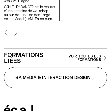
with Cyril Diagne
territoire, avant d’adresser des
cartes postales qui génèrent u
CAN THEY DANCE? est le résultat
cartographie imaginaire et
d’une semaine de workshop
dynamique. À la différence des
autour de la notion des Large
photos de panoramas ou de
Action Model (LAM). En détournant
villes, ces cartes digitales illustr
des plateformes existantes, les
des souvenirs, des moments et
étudiant·x·e·s ont exploité les
des émotions universels en
capacités de raisonnement des
dévoilant une nouvelle forme
modèles d'intelligence artificielle
d’échange épistolaire adapté à
de type LLM.
nos espaces digitaux. S’inspirant
des « Villes invisibles » d’Italo
Calvino, « Sazen City » s’appuie
sur le machine learning pour
FORMATIONS
VOIR TOUTES LES
cocréer un territoire collectif. Au
LIÉES
FORMATIONS
fur et à mesure de sa
construction, ce paysage parta
interroge l’individualité de nos
souvenirs et le rôle de l’imagina
artificiel dans nos environneme
BA MEDIA & INTERACTION DESIGN
numériques.
écal