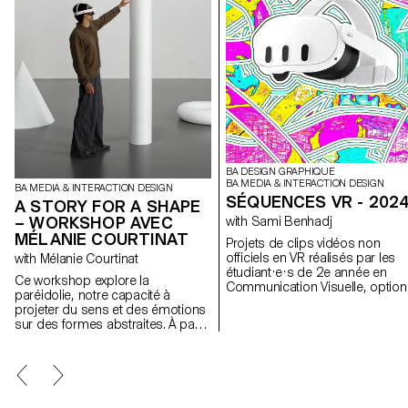
BA DESIGN GRAPHIQUE
BA MEDIA & INTERACTION DESIGN
BA MEDIA & INTERACTION DESIGN
SÉQUENCES VR - 202
A STORY FOR A SHAPE
– WORKSHOP AVEC
with Sami Benhadj
MÉLANIE COURTINAT
Projets de clips vidéos non
officiels en VR réalisés par les
with Mélanie Courtinat
étudiant·e·s de 2e année en
Ce workshop explore la
Communication Visuelle, option
paréidolie, notre capacité à
Design Graphique et Media &
projeter du sens et des émotions
Interaction Design. Réparti·e·s 
sur des formes abstraites. À partir
groupes, les étudiant·e·s avaien
d'une primitive géométrique
toute liberté pour expérimenter 
(cube, sphère, cône...), matrice
développer une approche
fondamentale de tout univers
créative, exploratoire et originale
numérique, les étudiant·e·s en
mêlant narration et univers visue
binômes doivent concevoir une
Inspiré·e·s par des morceaux