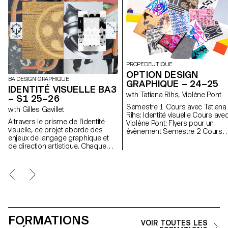
PROPEDEUTIQUE
OPTION DESIGN
BA DESIGN GRAPHIQUE
GRAPHIQUE – 24–25
IDENTITÉ VISUELLE BA3
with Tatiana Rihs, Violène Pont
– S1 25–26
Semestre 1 Cours avec Tatiana
with Gilles Gavillet
Rihs: Identité visuelle Cours ave
A travers le prisme de l’identité
Violène Pont: Flyers pour un
visuelle, ce projet aborde des
évènement Semestre 2 Cours
enjeux de langage graphique et
avec Violène Pont: Marque-page
de direction artistique. Chaque
Animation pour un évènement
étape du projet examine un
aspect du développement d’une
identité visuelle : recherche,
concept, langage visuel, design,
communication.
FORMATIONS
VOIR TOUTES LES