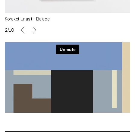
Korakot Unasit
- Balade
3/10