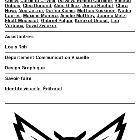
Cossy
,
Carolina Crivelli
,
Da Silva Romão Caroline
,
Siméon
Dubuis
,
Clea Dunand
,
Alice Gillioz
,
Jonas Hochet
,
Clara
Hoya
,
Noa Jetzer
,
Darina Komm
,
Mattias Koskinen
,
Nadia
Laprés
,
Maxime Manera
,
Amélie Matthey
,
Joanna Metz
,
Eliott Mouissat
,
Gabriel Polgar
,
Korakot Unasit
,
Léa
Verboux
,
David Zwicker
Assistant·e·s
Louis Roh
Département Communication Visuelle
Design Graphique
Savoir-faire
Identité visuelle
,
Éditorial