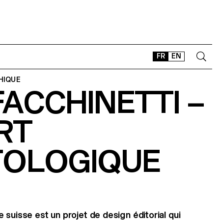
FR
EN
HIQUE
ACCHINETTI –
CONTACT
SHOP
RT
TYPEFACES
OFFLINE-ONLINE
TOLOGIQUE
Instagram
Facebook
LinkedIn
Vimeo
Tikt
 suisse est un projet de design éditorial qui