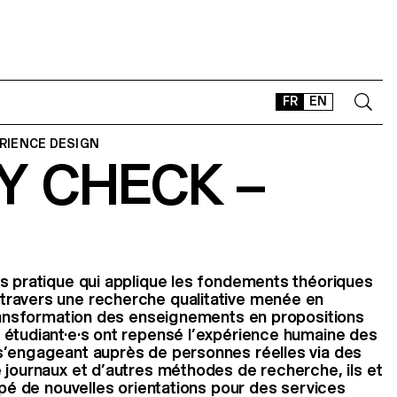
FR
EN
ERIENCE DESIGN
Y CHECK –
CONTACT
SHOP
TYPEFACES
OFFLINE-ONLINE
Instagram
Facebook
LinkedIn
Vimeo
Tikt
s pratique qui applique les fondements théoriques
ravers une recherche qualitative menée en
transformation des enseignements en propositions
 étudiant·e·s ont repensé l’expérience humaine des
s’engageant auprès de personnes réelles via des
 journaux et d’autres méthodes de recherche, ils et
ypé de nouvelles orientations pour des services