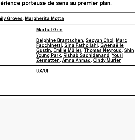
xpérience porteuse de sens au premier plan.
ily Groves
,
Margherita Motta
Martial Grin
Delphine Brantschen
,
Seoyun Choi
,
Marc
Facchinetti
,
Sina Fathollahi
,
Gwenaëlle
Gustin
,
Emilie Müller
,
Thomas Neyroud
,
Shin
Young Park
,
Rishab Sachidanand
,
Youri
Zermatten
,
Amna Ahmad
,
Cindy Murier
UX/UI