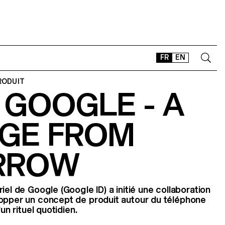
FR
EN
RODUIT
 GOOGLE - A
CONTACT
SHOP
GE FROM
TYPEFACES
OFFLINE-ONLINE
RROW
Instagram
Facebook
LinkedIn
Vimeo
Tikt
iel de Google (Google ID) a initié une collaboration
lopper un concept de produit autour du téléphone
un rituel quotidien.