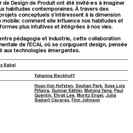
 de Design de Produit ont été invité·e·s à imaginer
aux habitudes contemporaines. À travers des
 projets conceptuels s’intéressent à la dimension
e mobile: comment elle influence nos habitudes et
formes plus intuitives et intégrées à nos vies.
entre pédagogie et industrie, cette collaboration
imentale de l'ECAL où se conjuguent design, pensée
lité aux technologies émergentes.
is Kabel
Yohanna Rieckhoff
Hugo Von Hofsten
,
Gyuhan Park
,
Xose Lois
Piñeira
,
Gunnar Kähler
,
Motong Yang
,
Paul
Quentin
,
Ehrat Lee
,
Moritz Engel
,
Julia
Siebert Cáceres
,
Finn Johnson