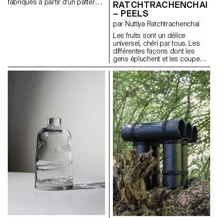
fabriqués à partir d'un pattern
RATCHTRACHENCHAI
unique en recourant aux
– PEELS
techniques de l'origami. Ces
par Nuttiya Ratchtrachenchai
objets ont été désignés pour
former leurs propres structures
Les fruits sont un délice
par pliage, en ne nécessitant
universel, chéri par tous. Les
que de simples points de
différentes façons dont les
couture ou nœuds afin de
gens épluchent et les coupent
maintenir leur forme. Selon
forme des motifs uniques qui
l'objet, différents types de cuirs
reflètent les styles individuels.
ont été utilisés, choisis en
S'inspirant de ces techniques,
fonction de leur transparence
la collection de paniers incarne
et flexibilité.
les motifs complexes et
distinctifs trouvés dans les
pelures de fruits. Fabriqués à
partir de cuir de haute qualité,
les paniers présentent une
gamme de couleurs qui imitent
les teintes vibrantes des
écorces de fruits. Avec le
temps, le cuir évolue
naturellement, sa texture se
transformant et s'adaptant à
chaque utilisation pour convenir
au style de vie du propriétaire.
Les paniers incarnent
l'élégance de la simplicité,
transformant une activité