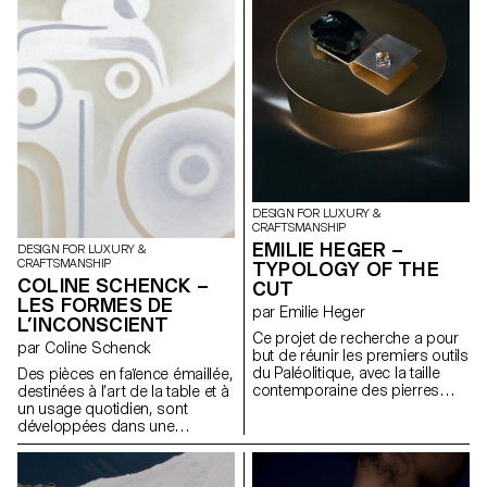
cellulosique utilisé dans les
l’écriture chinoise. Ensemble,
décors de théâtre pour sa
ces pièces créent un équilibre
légèreté, sa solidité et sa
entre solidité, douceur et
texture. Ce matériau a permis
élégance.
de réinterpréter une forme
archaïque à l’aide d’outils
numériques et de gestes
manuels. La géométrie semble
instinctive mais est maîtrisée.
Le projet explore la manière
dont les formes anciennes
peuvent renaître à travers les
DESIGN FOR LUXURY &
outils d’aujourd’hui.
CRAFTSMANSHIP
EMILIE HEGER –
DESIGN FOR LUXURY &
CRAFTSMANSHIP
TYPOLOGY OF THE
COLINE SCHENCK –
CUT
LES FORMES DE
par Emilie Heger
L’INCONSCIENT
Ce projet de recherche a pour
par Coline Schenck
but de réunir les premiers outils
du Paléolitique, avec la taille
Des pièces en faïence émaillée,
contemporaine des pierres
destinées à l’art de la table et à
précieuses. Si les instruments
un usage quotidien, sont
en silex étaient essentiels à la
développées dans une
survie des premiers Hommes,
recherche mêlant bien-être
les techniques ainsi que les
mental et design sensoriel. Des
gestes liés de la taille de la
études en neurosciences et en