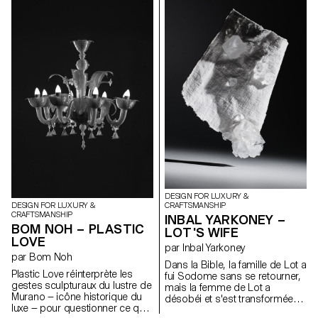
imprimée en bioplastique (PLA),
que l'entrelacement et la
Aurea offre une variation
compression pour maîtriser le
d’éclairage à 360° grâce à son
matériau, en cherchant à
abat-jour modulable. Il suffit de
préserver la forme esthétique
tourner manuellement la
née de sa tension intrinsèque.
couronne rotative pour
Le contraste entre le bois
actionner un système
massif rigide et statique et les
d’engrenage épicycloïdal, dont
courbes fluides et dynamiques
les rouages satellites sont
du bois cintré établit un
individuellement fixés aux six
dialogue silencieux entre
réflecteurs de l’abat-jour. Ce
immobilité et mouvement. Ces
mécanisme permet d’ajuster à
états opposés ne sont pas en
la fois l’intensité et la
conflit, mais coexistent dans un
température perçue de la
équilibre délicat — une
lumière, en modifiant
expression visuelle et tactile
l’orientation et la distance des
d'une tension suspendue.
réflecteurs par rapport à
l’ampoule LED centrale.
DESIGN FOR LUXURY &
CRAFTSMANSHIP
DESIGN FOR LUXURY &
CRAFTSMANSHIP
INBAL YARKONEY –
BOM NOH – PLASTIC
LOT'S WIFE
LOVE
par Inbal Yarkoney
par Bom Noh
Dans la Bible, la famille de Lot a
Plastic Love réinterprète les
fui Sodome sans se retourner,
gestes sculpturaux du lustre de
mais la femme de Lot a
Murano — icône historique du
désobéi et s'est transformée
luxe — pour questionner ce que
en statue de sel. Sodome était