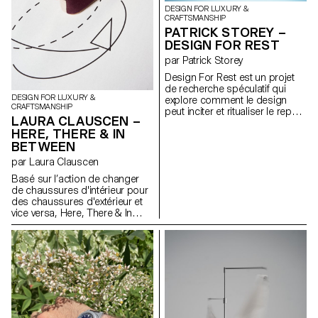
DESIGN FOR LUXURY &
CRAFTSMANSHIP
PATRICK STOREY –
DESIGN FOR REST
par Patrick Storey
Design For Rest est un projet
de recherche spéculatif qui
DESIGN FOR LUXURY &
explore comment le design
CRAFTSMANSHIP
peut inciter et ritualiser le repos
LAURA CLAUSCEN –
à une époque d’engagement
HERE, THERE & IN
numérique constant. À travers
BETWEEN
le design, l’écriture et
l’expérimentation, il remet en
par Laura Clauscen
question la manière dont nous
Basé sur l’action de changer
pourrions reconsidérer le
de chaussures d'intérieur pour
repos non pas comme une
des chaussures d'extérieur et
récupération, mais comme un
vice versa, Here, There & In
acte intentionnel. Il propose
Between est un projet explorant
trois objets : Glasses for the
comment nous percevons et
Night, des lunettes à verres
comprenons l'espace, à travers
rouges fabriquées en acier
des rituels sensoriels, des
inoxydable de 0,5 mm ; Interval,
mouvements et des artefacts
un dispositif poétique utilisant
matériels. Deux paires de
la chromatographie pour
chaussures, placées dans une
signaler les moments de repos
zone liminaire, font office à la
; et Phase, un interrupteur
fois de métaphores et
d’incitation qui coupe le Wi-Fi et