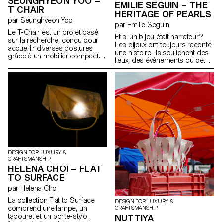
SEUNGHYEON YOO –
EMILIE SEGUIN – THE
T CHAIR
HERITAGE OF PEARLS
par Seunghyeon Yoo
par Emilie Seguin
Le T-Chair est un projet basé
Et si un bijou était narrateur?
sur la recherche, conçu pour
Les bijoux ont toujours raconté
accueillir diverses postures
une histoire. Ils soulignent des
grâce à un mobilier compact et
lieux, des événements ou des
ergonomique pour les
passages importants de la vie.
espaces intérieurs. En explorant
Ce projet vous dévoile mon
une nouvelle typologie adaptée
héritage, une tradition familiale
aux environnements
de partage, visant à célébrer
contemporains, le T-Chair offre
une lignée de femmes: Dix-huit
aux utilisateurs une variété de
perles pour ses dix-huit ans.
scénarios d'utilisation. Sa
Comment le collier de perles
structure à axe unique soutient
évolue-t-il d’une génération à
une gamme de mouvements,
l’autre? Comment rendre
allant des postures
hommage à l’existant en faisant
concentrées aux postures
évoluer l’idée même du collier?
détendues, offrant ainsi
DESIGN FOR LUXURY &
En composant avec l’ancien, j’ai
adaptabilité et confort dans
CRAFTSMANSHIP
créé du nouveau. En résulte
différents contextes.
HELENA CHOI – FLAT
cette « fossilisation » du bijou
TO SURFACE
m’ayant tant marqué. La
technique d’embossage de
par Helena Choi
métal révèle une abstraction de
La collection Flat to Surface
DESIGN FOR LUXURY &
la perle, évoquant son histoire,
comprend une lampe, un
CRAFTSMANSHIP
ses possibilités, son
tabouret et un porte-stylo
NUTTIYA
évolution…