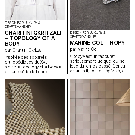
DESIGN FOR LUXURY &
CRAFTSMANSHIP
CHARITINI GKRITZALI
DESIGN FOR LUXURY &
CRAFTSMANSHIP
– TOPOLOGY OF A
MARINE COL – ROPY
BODY
par Marine Col
par Charitini Gkritzali
« Ropy » est un tabouret
Inspirée des appareils
sérieusement ludique, qui se
orthopédiques du XXe
joue du temps passé. Conçu
siècle, « Topology of a Body »
en un trait, tout en légèreté, cet
est une série de bijoux
objet puise son charme dans
corporels qui se conforme à
un réemploi de la matière. Les
l’anatomie humaine et
anciennes cordes navales du
ressemble aux éléments
port de Lausanne, aux couleurs
structurels du corps. Chaque
ternies par le temps, lui servent
pièce est composée de
de matière première et
formes géométriques solides
deviennent matière précieuse
et de courbes organiques
une fois l’objet réalisé.
créées à l’aide de fils d’argent
ou d’acier. L’épaisseur du fil est
modifiée selon un rythme
dynamique, soulignant la
morphologie du corps. Cette
structure métallique,