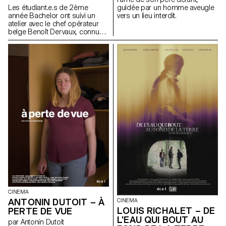
Viera de Andrade, Zélia Zanone
Les étudiant.e.s de 2ème
guidée par un homme aveugle
année Bachelor ont suivi un
vers un lieu interdit.
atelier avec le chef opérateur
belge Benoît Dervaux, connu
pour son travail sur les films
des frères Dardenne. Il a
notamment signé l'image des
films suisses Laissez-moi de
Maxime Rappaz (2023) et À
bras-le-corps de Marie-Elsa
Sgualdo (2025).
CINEMA
ANTONIN DUTOIT – À
CINEMA
LOUIS RICHALET – DE
PERTE DE VUE
L'EAU QUI BOUT AU
par Antonin Dutoit