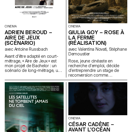
CINEMA
CINEMA
GIULIA GOY – ROSE À
ADRIEN BEROUD –
LA FERME
AIRE DE JEUX
(RÉALISATION)
(SCÉNARIO)
avec Valentina Novati, Stéphane
avec Antoine Russbach
Demoustier
Avant d'être adapté en court-
Rose, jeune cinéaste en
métrage, « Aire de Jeux » est
recherche d’emploi, décide
mon projet de Bachelor : un
d’entreprendre un stage de
scénario de long-métrage, une
reconversion comme
comédie satirique dans le
agricultrice. Un récit initiatique
monde du théâtre
qui questionne notre relation à
contemporain.
la terre, à l’art, au rôle du
cinéaste en tant qu’observateur
de notre monde.
CINEMA
CÉSAR CADÈNE –
AVANT L'OCÉAN