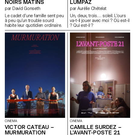
NOIRS MATINS
LUMPAZ
par David Gonseth
par Aurélie Chételat
Le cadet d’une famille sent peu
Un, deux, trois… soleil. L’ours
à peu qu’un trouble sourd
va-t-il jouer avec moi ? Où est-il
habite leur quotidien ordinaire.
? Qui est-il ?
CINEMA
CINEMA
VICTOR CATEAU –
CAMILLE SURDEZ –
MURMURATION
L'AVANT-POSTE 21