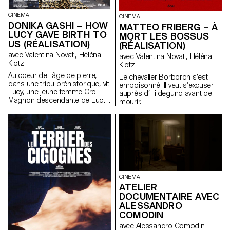
CINEMA
CINEMA
DONIKA GASHI – HOW
MATTEO FRIBERG – À
LUCY GAVE BIRTH TO
MORT LES BOSSUS
US (RÉALISATION)
(RÉALISATION)
avec Valentina Novati, Héléna
avec Valentina Novati, Héléna
Klotz
Klotz
Au coeur de l'âge de pierre,
Le chevalier Borboron s’est
dans une tribu préhistorique, vit
empoisonné. Il veut s’excuser
Lucy, une jeune femme Cro-
auprès d’Hildegund avant de
Magnon descendante de Lucy
mourir.
l’australopithèque.
CINEMA
ATELIER
DOCUMENTAIRE AVEC
ALESSANDRO
COMODIN
avec Alessandro Comodin