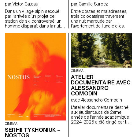
par Victor Cateau
par Camille Surdez
Dans un village alpin secoué
Entre doutes et maladresses,
par l’arrivée d’un projet de
trois colocataires traversent
station de ski controversé, un
une nuit marquée par
homme disparaît dans la nuit.
l’avortement de l’une d’elles.
Dépassée par les événements,
Marie, la présidente du village,
essaie de comprendre les
forces à l’œuvre.
CINEMA
ATELIER
DOCUMENTAIRE AVEC
ALESSANDRO
COMODIN
avec Alessandro Comodin
L'atelier documentaire destiné
aux étudiant.e.x.s de 2ème
année de l'année académique
2024-2025 a été dirigé par le
CINEMA
réalisateur franco-italien
SERHII TYKHONIUK –
Alessandro Comodin.
NOSTOS