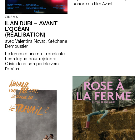
sonore du ﬁlm Avant
l’océan réalisé par Ilan Dubi.
CINEMA
ILAN DUBI – AVANT
L'OCÉAN
(RÉALISATION)
avec Valentina Novati, Stéphane
Demoustier
Le temps d’une nuit troublante,
Léon fugue pour rejoindre
Olivia dans son périple vers
l’océan.