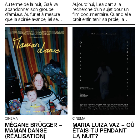
Au terme de la nuit, Gaël va
Aujourd’hui, Lea part à la
abandonner son groupe
recherche d’un sujet pour un
d'ami.e.s. Au fur et à mesure
film documentaire. Quand elle
que la soirée avance, iel se
croit enfin tenir sa proie, la
rend pourtant compte que
situation s’inverse. La
quelques chose cloche.
chasseuse devient la proie.
CINEMA
CINEMA
MARIA LUIZA VAZ – OÙ
MÉGANE BRÜGGER –
ÉTAIS-TU PENDANT
MAMAN DANSE
LA NUIT?
(RÉALISATION)