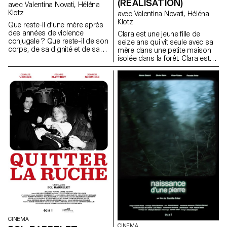
(RÉALISATION)
avec Valentina Novati, Héléna
Klotz
avec Valentina Novati, Héléna
Klotz
Que reste-il d’une mère après
des années de violence
Clara est une jeune fille de
conjugale ? Que reste-il de son
seize ans qui vit seule avec sa
corps, de sa dignité et de sa
mère dans une petite maison
force? Sûrement des mots, de
isolée dans la forêt. Clara est
la mémoire et quelques pas de
pleine de vitalité, mais sa mère,
danse qui se transmettent
dépressive, l’empêche de
encore.
s’émanciper. La rencontre avec
un mystérieux garçon dans la
forêt va mener Clara à
transgresser son quotidien.
CINEMA
CINEMA