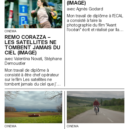
(IMAGE)
avec Agnès Godard
Mon travail de diplôme à l'ECAL
a consisté à faire la
photographie du film "Avant
l'océan" écrit et réalisé par Ilan
CINEMA
Dubi, étudiant en réalisation.
REMO CORAZZA –
Inspiré par le cinéma des frères
LES SATELLITES NE
Safdie et de John Cassavetes,
TOMBENT JAMAIS DU
ce film fut un véritable défi
CIEL (IMAGE)
technique et créatif.
avec Valentina Novati, Stéphane
Demoustier
Mon travail de diplôme à
consisté à être chef opérateur
sur le film Les satellites ne
tombent jamais du ciel que j’ai
co-réalisé avec Matias Carlier,
alumni de l’Ecal en cinéma
promotion 2022.
CINEMA
CINEMA