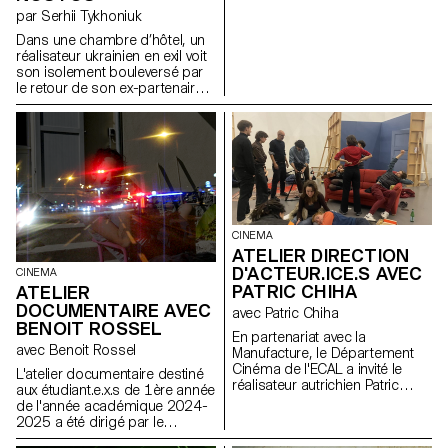
par Serhii Tykhoniuk
Dans une chambre d’hôtel, un
réalisateur ukrainien en exil voit
son isolement bouleversé par
le retour de son ex-partenaire
qui est sur le point de repartir
en Ukraine au chevet de son
père.
CINEMA
ATELIER DIRECTION
D'ACTEUR.ICE.S AVEC
CINEMA
PATRIC CHIHA
ATELIER
DOCUMENTAIRE AVEC
avec Patric Chiha
BENOIT ROSSEL
En partenariat avec la
avec Benoit Rossel
Manufacture, le Département
Cinéma de l'ECAL a invité le
L'atelier documentaire destiné
réalisateur autrichien Patric
aux étudiant.e.x.s de 1ère année
Chiha pour un atelier de
de l'année académique 2024-
direction d'acteur.ice.s aux
2025 a été dirigé par le
étudiant.e.s de 3ème année.
réalisateur franco-suisse