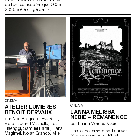
Cinéma et en Design Industriel
de l'année académique 2025-
2026 a été dirigé par la
réalisatrice suisse Marie-Elsa
Sgualdo.
CINEMA
ATELIER LUMIÈRES
CINEMA
LANNA MELISSA
BENOIT DERVAUX
NEBIE – RÉMANENCE
par Noé Bregnard, Eva Rust,
Victor Durand Matinella, Lou
par Lanna Melissa Nebie
Haenggi, Samuel Harari, Hana
Une jeune femme part sauver
Magimel, Nolan Grando, Mileny
l’âme de son père défunt,