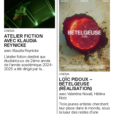
Benoit Rossel.
CINEMA
ATELIER FICTION
AVEC KLAUDIA
REYNICKE
avec Klaudia Reynicke
L'atelier fiction destiné aux
étudiant.e.x.s de 2ème année
de l'année académique 2024-
2025 a été dirigé par la
réalisatrice helvético-péruvienne
CINEMA
Klaudia Reynicke.
LOÏC PIDOUX –
BÉTELGEUSE
(RÉALISATION)
avec Valentina Novati, Héléna
Klotz
Trois jeunes artistes cherchent
leur place dans le monde, sous
la lueur des restes d'une