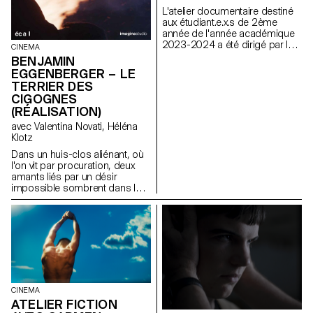
L'atelier documentaire destiné
aux étudiant.e.x.s de 2ème
année de l'année académique
2023-2024 a été dirigé par le
CINEMA
réalisateur franco-italien
BENJAMIN
Alessandro Comodin.
EGGENBERGER – LE
TERRIER DES
CIGOGNES
(RÉALISATION)
avec Valentina Novati, Héléna
Klotz
Dans un huis-clos aliénant, où
l'on vit par procuration, deux
amants liés par un désir
impossible sombrent dans le
fantasme et la destruction.
CINEMA
ATELIER FICTION