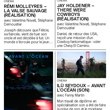
CINEMA
CINEMA
JAY HOLDENER –
RÉMI MOLLEYRES –
THERE WERE
LA VALSE SAUVAGE
COWBOYS
(RÉALISATION)
(RÉALISATION)
avec Valentina Novati, Stéphane
avec Valentina Novati, Stéphane
Demoustier
Demoustier
Joseph découvre que Félicie,
Daniel, de retour des USA,
sa fiancée, vient de tuer son
reçoit une mission d’un
oncle et est décidée à fuir. Un
Cowboy fantomatique : voler
monde s’écroule pour le jeune
une Chevy El Camino.
couple.
CINEMA
ILÙ SEYDOUX – AVANT
L'OCÉAN (SON)
avec Fanny Martin
Mon travail de diplôme en
spécialisation son a été de faire
la prise de son et le montage