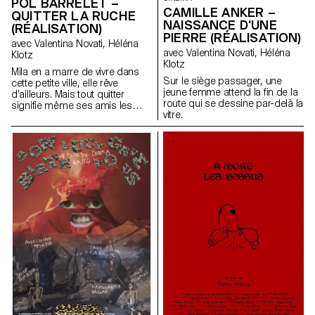
POL BARRELET –
CAMILLE ANKER –
QUITTER LA RUCHE
NAISSANCE D'UNE
(RÉALISATION)
PIERRE (RÉALISATION)
avec Valentina Novati, Héléna
avec Valentina Novati, Héléna
Klotz
Klotz
Mila en a marre de vivre dans
Sur le siège passager, une
cette petite ville, elle rêve
jeune femme attend la fin de la
d’ailleurs. Mais tout quitter
route qui se dessine par-delà la
signifie même ses amis les
vitre.
plus chers.