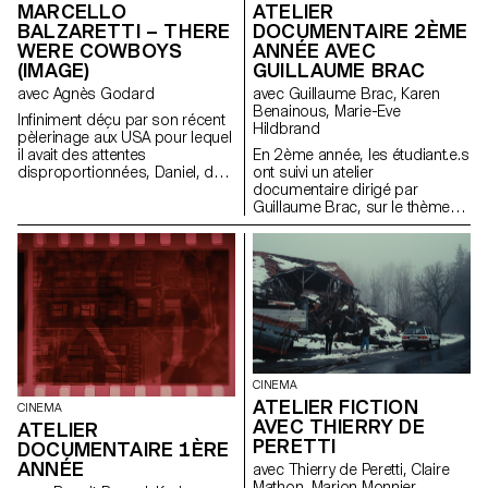
MARCELLO
ATELIER
BALZARETTI – THERE
DOCUMENTAIRE 2ÈME
WERE COWBOYS
ANNÉE AVEC
(IMAGE)
GUILLAUME BRAC
avec Agnès Godard
avec Guillaume Brac, Karen
Benainous, Marie-Eve
Infiniment déçu par son récent
Hildbrand
pèlerinage aux USA pour lequel
il avait des attentes
En 2ème année, les étudiant.e.s
disproportionnées, Daniel, de
ont suivi un atelier
retour en Suisse, reprend le
documentaire dirigé par
cours de sa vie qu’il trouve bien
Guillaume Brac, sur le thème
morne et voit un jour apparaître
de l'amitié.
devant lui un cowboy
fantomatique qui lui confie une
mission : voler une Chevy El
Camino.
CINEMA
ATELIER FICTION
CINEMA
AVEC THIERRY DE
ATELIER
PERETTI
DOCUMENTAIRE 1ÈRE
ANNÉE
avec Thierry de Peretti, Claire
Mathon, Marion Monnier