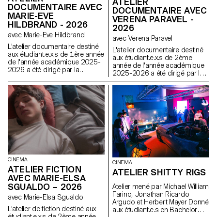
ATELIER
DOCUMENTAIRE AVEC
DOCUMENTAIRE AVEC
MARIE-EVE
VERENA PARAVEL -
HILDBRAND - 2026
2026
avec Marie-Eve Hildbrand
avec Verena Paravel
L'atelier documentaire destiné
L'atelier documentaire destiné
aux étudiant.e.x.s de 1ère année
aux étudiant.e.x.s de 2ème
de l'année académique 2025-
année de l'année académique
2026 a été dirigé par la
2025-2026 a été dirigé par la
réalisatrice suisse Marie-Eve
réalisatrice et anthropologue
Hildbrand.
visuelle française Verena
Paravel.
CINEMA
CINEMA
ATELIER FICTION
ATELIER SHITTY RIGS
AVEC MARIE-ELSA
SGUALDO – 2026
Atelier mené par Michael William
Farino, Jonathan Ricardo
avec Marie-Elsa Sgualdo
Argudo et Herbert Mayer Donné
L'atelier de fiction destiné aux
aux étudiant.e.s en Bachelor
étudiant.e.x.s de 2ème année