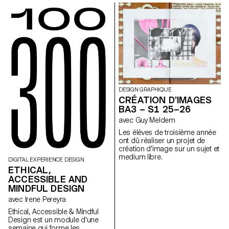
développer un projet en lien
avec le jardin de la Villa, en
collaboration avec le célèbre
fabricant italien de
céramique Mutina. Les jardins
de la Villa offrent un contexte
historique et spatial riche,
propice à l'exploration de
l'esthétique, des fonctions et de
l'interaction avec les visiteurs.
Les étudiant·e·s ont eu accès à
DESIGN GRAPHIQUE
l'ensemble du catalogue Mutina
CRÉATION D'IMAGES
(carreaux, briques et autres
BA3 – S1 25–26
matériaux) pour construire leurs
avec Guy Meldem
installations. Le projet a été
sélectionné et accompagné
Les élèves de troisième année
par le designer français Ronan
ont dû réaliser un projet de
Bouroullec, l'ECAL, la Villa
création d'image sur un sujet et
Médicis et Mutina.
medium libre.
DIGITAL EXPERIENCE DESIGN
ETHICAL,
ACCESSIBLE AND
MINDFUL DESIGN
avec Irene Pereyra
Ethical, Accessible & Mindful
Design est un module d'une
semaine qui forme les