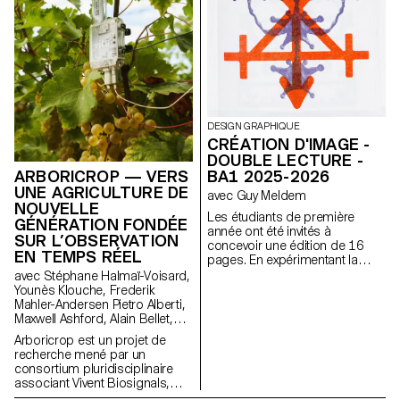
DESIGN GRAPHIQUE
CRÉATION D'IMAGE -
DOUBLE LECTURE -
BA1 2025-2026
ARBORICROP — VERS
UNE AGRICULTURE DE
avec Guy Meldem
NOUVELLE
Les étudiants de première
GÉNÉRATION FONDÉE
année ont été invités à
SUR L’OBSERVATION
concevoir une édition de 16
EN TEMPS RÉEL
pages. En expérimentant la
bichromie par diverses
avec Stéphane Halmaï-Voisard,
techniques d'impression, ils
Younès Klouche, Frederik
ont séquencé une lecture
Mahler-Andersen Pietro Alberti,
double dépendante des
Maxwell Ashford, Alain Bellet,
couleurs imprimées.
Laurent Soldini
Arboricrop est un projet de
recherche mené par un
consortium pluridisciplinaire
associant Vivent Biosignals,
Changins – Haute école de