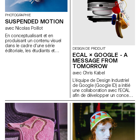
satisfaire et de prendre des
risques.
PHOTOGRAPHIE
SUSPENDED MOTION
avec Nicolas Poillot
En conceptualisant et en
produisant un contenu visuel
dans le cadre d’une série
DESIGN DE PRODUIT
éditoriale, les étudiants et
ECAL × GOOGLE - A
étudiantes aborderont de
MESSAGE FROM
manière pratique, créative et
TOMORROW
professionnelle la notion de
photographie appliquée, en
avec Chris Kabel
étroite collaboration avec le
L'équipe de Design Industriel
Directeur Artistique Nicolas
de Google (Google ID) a initié
Poillot.
une collaboration avec l'ECAL
afin de développer un concept
de produit autour du téléphone
portable qui soit inspiré d'un
rituel quotidien. Les étudiant·e·s
en Master de Design de
Produit ont été invité·e·s à
imaginer un outil innovant
adapté aux habitudes
contemporaines. À travers des