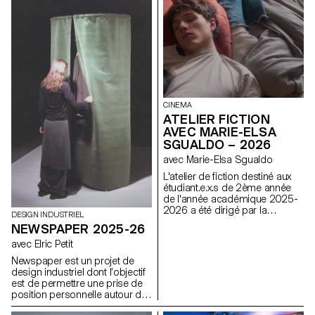
concrètement les méthodes et
Les Grandes Espérances de
principes abordés dans les
Charles Dickens. Une édition
cours Macro UI et Screen
finale regroupant tous les
Grammar, en explorant
chapitres a été réalisée pour
comment les systèmes
l'occasion.
graphiques structurent
l’expérience utilisateur digitale. À
partir de l’analyse d’un site
existant, le projet invite à une
réinterprétation critique et
CINEMA
créative de son identité et de sa
ATELIER FICTION
hiérarchie visuelles. L’enjeu est
AVEC MARIE-ELSA
de concevoir une interface
SGUALDO – 2026
contemporaine, cohérente et
expressive, capable de
avec Marie-Elsa Sgualdo
renouveler le design system
L'atelier de fiction destiné aux
initial tout en respectant ses
étudiant.e.x.s de 2ème année
usages, son contenu, ses
de l'année académique 2025-
contraintes fonctionnelles, et
2026 a été dirigé par la
ses principes clés: cohérence,
DESIGN INDUSTRIEL
réalisatrice suisse Marie-Elsa
modularité et évolutivité des
NEWSPAPER 2025-26
Sgualdo.
composants graphiques et
avec Elric Petit
interactifs.
Newspaper est un projet de
design industriel dont l’objectif
est de permettre une prise de
position personnelle autour du
sujet de son choix. Le projet