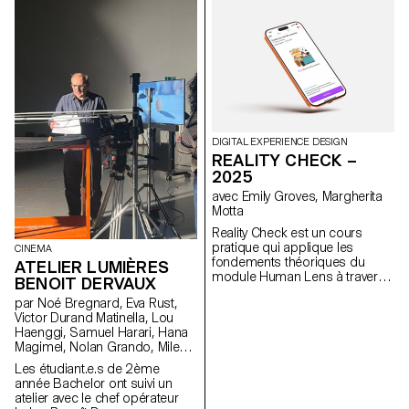
institutions largement
fréquentées, le projet explore
ce que signifie aujourd’hui «
musée » dans un pays qui
compte plus de mille structures
muséales, soit l’une des plus
fortes densités au monde.
DIGITAL EXPERIENCE DESIGN
REALITY CHECK –
2025
avec Emily Groves, Margherita
Motta
Reality Check est un cours
pratique qui applique les
CINEMA
fondements théoriques du
ATELIER LUMIÈRES
module Human Lens à travers
BENOIT DERVAUX
une recherche qualitative
par Noé Bregnard, Eva Rust,
menée en conditions réelles et
Victor Durand Matinella, Lou
la transformation des
Haenggi, Samuel Harari, Hana
enseignements en
Magimel, Nolan Grando, Mileny
propositions de design
Viera de Andrade, Zélia Zanone
concrètes. Les étudiant·e·s ont
Les étudiant.e.s de 2ème
repensé l’expérience humaine
année Bachelor ont suivi un
des services numériques. En
atelier avec le chef opérateur
s’engageant auprès de