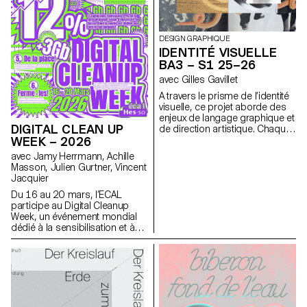
demandent une attention
particulière et une grande
rigueur dans le choix des
modèles, des lieux et des
DESIGN GRAPHIQUE
objets. La maîtrise de la
IDENTITÉ VISUELLE
composition, du cadrage et de
BA3 – S1 25–26
la gestion de la lumière, qu’elle
avec Gilles Gavillet
soit naturelle ou artificielle, est
essentielle pour réussir chaque
A travers le prisme de l’identité
prise de vue. Tout au long du
visuelle, ce projet aborde des
cours, les élèves sont amenés
enjeux de langage graphique et
à affiner leur sens de
DIGITAL CLEAN UP
de direction artistique. Chaque
l’observation et leur capacité à
étape du projet examine un
WEEK – 2026
construire des images à la fois
aspect du développement
avec Jamy Herrmann, Achille
précises et expressives.
d’une identité visuelle :
Masson, Julien Gurtner, Vincent
recherche, concept, langage
Jacquier
visuel, design, communication.
Du 16 au 20 mars, l’ECAL
participe au Digital Cleanup
Week, un événement mondial
dédié à la sensibilisation et à
l’action pour un numérique plus
responsable. Une semaine
pour réparer, recycler, nettoyer
et réfléchir !