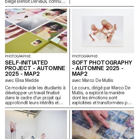
belge Benoît Dervaux, connu
personnes réelles via des
pour son travail sur les films
entretiens, des études de
des frères Dardenne. Il a
journaux et d’autres méthodes
notamment signé l'image des
de recherche, ils et elles ont
films suisses Laissez-moi de
défini et prototypé de nouvelles
Maxime Rappaz (2023) et À
orientations pour des services
bras-le-corps de Marie-Elsa
existants, en plaçant
Sgualdo (2025).
l’expérience porteuse de sens
au premier plan.
PHOTOGRAPHIE
PHOTOGRAPHIE
SELF-INITIATED
SOFT PHOTOGRAPHY
PROJECT - AUTOMNE
- AUTOMNE 2025 -
2025 - MAP2
MAP2
avec Elisa Medde
avec Marco De Mutiis
Ce module aide les étudiants à
Le cours, dirigé par Marco De
développer un travail finalisé
Mutiis, a exploré la manière
dans le cadre d'un projet qui
dont les émotions sont
approfondit leurs intérêts et
exploitées et transformées par
leurs recherches. Le module
les pratiques et l'esthétique des
donne l'opportunité de prendre
médias sociaux (par exemple,
certaines des idées, des
la photographie d'influence et
compétences et des thèmes
les images de synthèse, la
explorés au cours du premier
beauté opérationnelle et la
semestre et d'en faire un tout
gentillesse militarisée), ainsi
nouveau travail qui peut
que par les récentes