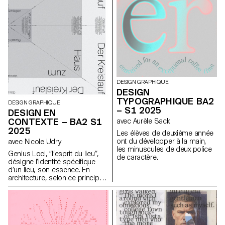
DESIGN GRAPHIQUE
DESIGN
TYPOGRAPHIQUE BA2
DESIGN GRAPHIQUE
– S1 2025
DESIGN EN
CONTEXTE – BA2 S1
avec Aurèle Sack
2025
Les élèves de deuxième année
ont du développer à la main,
avec Nicole Udry
les minuscules de deux police
Genius Loci, “l’esprit du lieu”,
de caractère.
désigne l’identité spécifique
d’un lieu, son essence. En
architecture, selon ce principe,
les caractéristiques uniques
d’un lieu sont prolongées dans
une réalisation. Les élèves de
2ème année en Design
graphique ont travaillé sur une