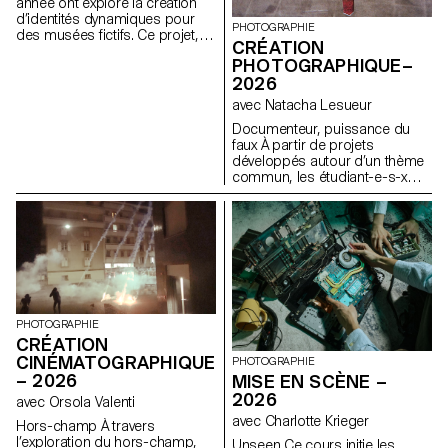
comprenant affiches, flyers,
année ont exploré la création
cartes de visite ainsi qu'une
d’identités dynamiques pour
PHOTOGRAPHIE
affiche animée.
des musées fictifs. Ce projet,
CRÉATION
encadré dans le cadre du
PHOTOGRAPHIQUE–
cours Dynamic Display dirigé
2026
par Angelo Benedetto, les a
amené·e·s à imaginer des
avec Natacha Lesueur
univers graphiques qui
Documenteur, puissance du
expriment le caractère unique
faux À partir de projets
de chaque site d'exposition
développés autour d’un thème
imaginaire.
commun, les étudiant-e-s-x
développent un travail
personnel et approfondi autour
de la thématique du faux-
semblant. Iels construisent un
projet qui joue avec les limites
de la véracité de la
photographie et l'utilisant
comme artifice du mensonge.
PHOTOGRAPHIE
CRÉATION
CINÉMATOGRAPHIQUE
PHOTOGRAPHIE
– 2026
MISE EN SCÈNE –
2026
avec Orsola Valenti
avec Charlotte Krieger
Hors-champ À travers
l’exploration du hors-champ,
Unseen Ce cours initie les