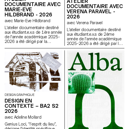
ATELIER
DOCUMENTAIRE AVEC
DOCUMENTAIRE AVEC
MARIE-EVE
VERENA PARAVEL -
HILDBRAND - 2026
2026
avec Marie-Eve Hildbrand
avec Verena Paravel
L'atelier documentaire destiné
L'atelier documentaire destiné
aux étudiant.e.x.s de 1ère année
aux étudiant.e.x.s de 2ème
de l'année académique 2025-
année de l'année académique
2026 a été dirigé par la
2025-2026 a été dirigé par la
réalisatrice suisse Marie-Eve
réalisatrice et anthropologue
Hildbrand.
visuelle française Verena
Paravel.
DESIGN GRAPHIQUE
DESIGN EN
CONTEXTE – BA2 S2
2026
avec Adeline Mollard
Genius Loci, “l’esprit du lieu”,
désigne l’identité spécifique