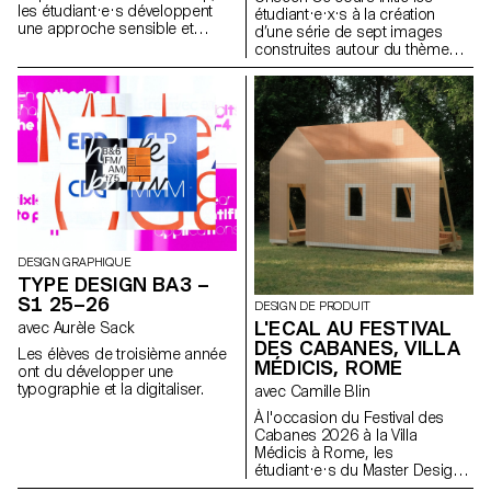
les étudiant·e·s développent
étudiant·e·x·s à la création
une approche sensible et
d’une série de sept images
réflexive de la création
construites autour du thème
audiovisuelle. Lors du
Unseen. Ils et elles apprendront
semestre, les étudiant·e·s sont
à articuler décors,
amenés à réfléchir aux enjeux
personnages et lumières pour
politiques et formels de l’image
créer des mises en scène
en mouvement ainsi qu'aux
fortes et cohérentes. À travers
relations entre le visible et le
une approche pratique et
non-visible.
technique, le cours développe
leur capacité à concevoir un
projet complet, à diriger des
modèles, à travailler la lumière
naturelle ou artificielle et à
collaborer dans des conditions
DESIGN GRAPHIQUE
proches de la réalité
TYPE DESIGN BA3 –
professionnelle. Les
S1 25–26
DESIGN DE PRODUIT
étudiant·e·x·s affineront ainsi
L'ECAL AU FESTIVAL
avec Aurèle Sack
leur regard d’auteur tout en se
DES CABANES, VILLA
préparant aux exigences des
Les élèves de troisième année
mandats éditoriaux et
MÉDICIS, ROME
ont du développer une
commerciaux.
typographie et la digitaliser.
avec Camille Blin
À l'occasion du Festival des
Cabanes 2026 à la Villa
Médicis à Rome, les
étudiant·e·s du Master Design
de Produit ont été invités à