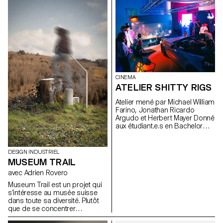
s’appuie sur un article issu de
la presse ou d’un magazine
spécialisé, utilisé comme point
de départ conceptuel et
critique. À travers l’analyse,
l’interprétation et la traduction
de ce contenu écrit, le projet
invite à développer une réflexion
de design, en questionnant les
enjeux, les formes et les
CINEMA
usages liés au thème abordé.
ATELIER SHITTY RIGS
Atelier mené par Michael William
Farino, Jonathan Ricardo
Argudo et Herbert Mayer Donné
aux étudiant.e.s en Bachelor
Cinéma et en Design Industriel
DESIGN INDUSTRIEL
MUSEUM TRAIL
avec Adrien Rovero
Museum Trail est un projet qui
s’intéresse au musée suisse
dans toute sa diversité. Plutôt
que de se concentrer
uniquement sur les grandes