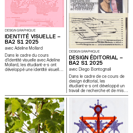
communication basée sur ce
principe et sur la réalisation
architecturale qui s’y réfère afin
d’en faire la promotion, ou de
prolonger la communication du
lieu.
DESIGN GRAPHIQUE
IDENTITÉ VISUELLE –
BA2 S1 2025
avec Adeline Mollard
DESIGN GRAPHIQUE
Dans le cadre du cours
DESIGN ÉDITORIAL –
d’identité visuelle avec Adeline
BA2 S1 2025
Mollard, les étudiant·e·s ont
avec Diego Bontognali
développé une identité visuelle
à partir d’une carte de visite
Dans le cadre de ce cours de
tirée au hasard. En
design éditorial, les
s’appropriant un élément
étudiant·e·s ont développé un
graphique et son intitulé,
travail de recherche et de mise
chaque projet propose une
en forme de textes autour d’un
interprétation singulière de
thème commun. À partir d’une
celle-ci. L’identité est déclinée
sélection de sources, chaque
sur une série de supports, de
projet propose deux éditions
la carte de visite au format F4,
au contenu identique, déclinées
comprenant affiches, flyers,
dans un grand et un petit
cartes de visite ainsi qu’une
format.
affiche animée.