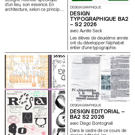
d’un lieu, son essence. En
DESIGN GRAPHIQUE
architecture, selon ce principe,
DESIGN
les caractéristiques uniques
TYPOGRAPHIQUE BA2
d’un lieu sont prolongées dans
– S2 2026
une réalisation. Les élèves de
2ème année en Design
avec Aurèle Sack
graphique ont travaillé sur une
Les élèves de deuxième année
communication basée sur ce
ont du développer l'alphabet
principe et sur la réalisation
entier d'une typographie.
architecturale qui s’y réfère afin
d’en faire la promotion, ou de
prolonger la communication du
lieu.
DESIGN GRAPHIQUE
DESIGN EDITORIAL –
BA2 S2 2026
avec Diego Bontognali
Dans le cadre de ce cours de