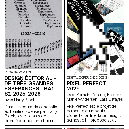
propre système visuel et ont
courbes et les axes
exploré une recherche
caractéristiques de chaque
d'affiches typographiques
lettre, tout en portant une
réalisées à la main. L'identité
attention particulière à la
visuelle de l'événement a été
cohérence visuelle et à la
développée au travers d'une
régularité du tracé.
affiche et d'un flyer,
accompagnés d'un carnet de
recherche regroupant
l'ensemble de leur processus
créatif.
DESIGN GRAPHIQUE
DESIGN ÉDITORIAL -
DIGITAL EXPERIENCE DESIGN
DE TRÈS GRANDES
PIXEL PERFECT –
ESPÉRANCES - BA1
2025
S1 2025-2026
avec Romain Collaud, Frederik
Mahler-Andersen, Lara Défayes
avec Harry Bloch
Pixel Perfect est le projet de
Durant le cours de conception
semestre du module
éditoriale dispensé par Harry
d’orientation Interface Design,
Bloch, les étudiants de
semestre I. Il propose aux
première année ont chacun mis
étudiant·e·s d’appliquer
en page un chapitre du roman