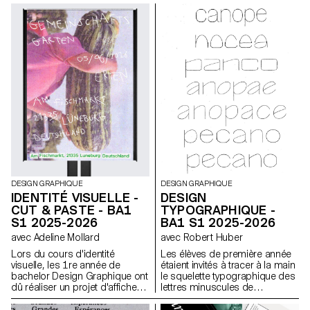
viticulture et d’œnologie et
l’ECAL/Ecole cantonale d’art de
Lausanne (HES-SO), avec le
soutien d'Innosuisse. Il vise à
développer un capteur
d’électrophysiologie végétale
miniaturisé, conçu pour une
utilisation en conditions
agricoles réelles : Vita mini
sensor.
DESIGN GRAPHIQUE
DESIGN GRAPHIQUE
IDENTITÉ VISUELLE -
DESIGN
CUT & PASTE - BA1
TYPOGRAPHIQUE -
S1 2025-2026
BA1 S1 2025-2026
avec Adeline Mollard
avec Robert Huber
Lors du cours d'identité
Les élèves de première année
visuelle, les 1re année de
étaient invités à tracer à la main
bachelor Design Graphique ont
le squelette typographique des
dû réaliser un projet d'affiches
lettres minuscules de
à partir d'un événement tiré au
l'alphabet. L'objectif était de
hasard. Ils ont du définir leur
respecter les proportions, les