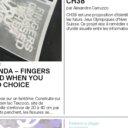
CH38
par Alexandre Carruzzo
CH38 est une proposition d'identit
les futurs Jeux Olympiques d'hive
Suisse. Ce projet vise à remédie
d'unité visuelle entre les informati
présentent sur les overlay TV lors
transmissions en direct des épre
et l'esthétique globale des Jeux. Af
correspondre aux différentes for
d'information à l'écran, CH38 pro
de caractères dédiée aux utilisatio
Swinter. Grâce à ses trois axes vari
E
apporte un dynamisme à l'overlay
NDA – FINGERS
ainsi aux valeurs sportives des Jeu
construction géométrique reflète l
D WHEN YOU
suisses de rigueur et de précision
O CHOICE
ose sur un fantôme. Construite sur
cien lac Texcoco, site de
 ville s'enfonce de 20 à 40 cm par
ts penchent, les fissures se
structures deviennent instables : la
ravers la scène créative locale, le
GERS CROSSED WHEN YOU HAVE