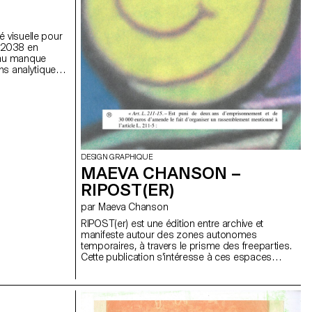
é visuelle pour
r 2038 en
r au manque
ons analytiques
 des
uves olympiques
in de
mes
pose une police
ns digitales,
ables, elle
DESIGN GRAPHIQUE
, correspondant
MAEVA CHANSON –
x. De plus, sa
es valeurs
RIPOST(ER)
.
par Maeva Chanson
RIPOST(er) est une édition entre archive et
manifeste autour des zones autonomes
temporaires, à travers le prisme des freeparties.
Cette publication s'intéresse à ces espaces
éphémères où des individu·e·s se réunissent
pour danser, vibrer, créer et s'organiser hors des
cadres imposés par le système. Dans le contexte
politique français actuel, où les dispositifs de