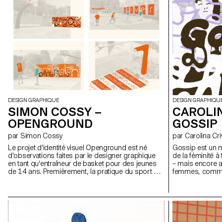
NO CHOICE imag
apocalyptique n
mais comme le 
présent. Un terri
cauchemars coex
façonnent corps 
recherche, direc
graphique et im
une lecture sit
palimpseste viv
DESIGN GRAPHIQUE
DESIGN GRAPHIQU
SIMON COSSY –
CAROLIN
OPENGROUND
GOSSIP
par Simon Cossy
par Carolina Cri
Le projet d'identité visuel Openground est né
Gossip est un m
d'observations faites par le designer graphique
de la féminité à
en tant qu'entraîneur de basket pour des jeunes
– mais encore a
de 14 ans. Premièrement, la pratique du sport en
femmes, comme le
club nécessite des moyens, une organisation et
Chaque aspect 
un cadre auxquels quantité de jeunes n'ont pas
réapproprier l
accès. Beaucoup quittent donc leur club, et
féminine, resté
certains continuent à pratiquer le sport qu'ils
l'histoire, de ma
aiment sur des terrains publics extérieurs.
hiérarchie entre
Deuxièmement, un language visuel impactant est
l'horizontalité 