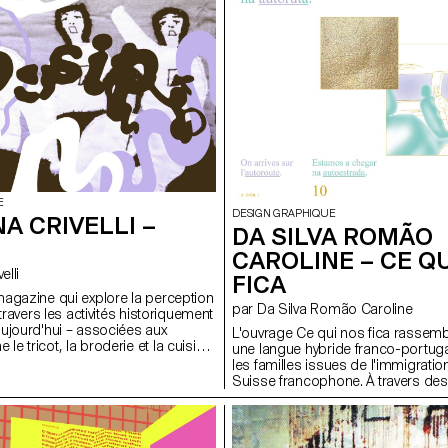
ine un Mexico City post-
on comme une fiction lointaine,
prolongement sensible du
toire où anxiété, désir et
istent, où insécurité et violence
et regards. Ce projet réunit
tion éditoriale et artistique, design
pression artisanale. Il propose
uée de la ville, envisagée comme un
ant en transformation permanente.
E
DESIGN GRAPHIQUE
A CRIVELLI –
DA SILVA ROMÃO
CAROLINE – CE Q
velli
FICA
agazine qui explore la perception
par Da Silva Romão Caroline
 travers les activités historiquement
ujourd'hui – associées aux
L'ouvrage Ce qui nos fica rassembl
 tricot, la broderie et la cuisine.
une langue hybride franco-portug
du magazine vise à se
les familles issues de l'immigrati
a méthode de transmission
Suisse francophone. À travers de
e jusqu'à présent en marge de
écrits mais transmis oralement, il
nière politique et féministe : de la
mémoire à la fois collective et pers
 texte et image, en passant par
d'un entre-deux linguistique, culturel
des voix, jusqu'à l'impression dans
L'ouvrage propose ainsi une phot