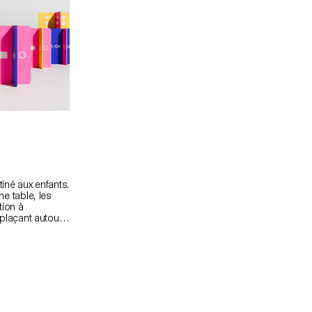
tique qui a
la construction d'un paysage singulier. En mêlant
devenue un lieu
techniques analogiques et design interactif, Alula
tif. Livre conçu
développe une approche sensible, narrative et
umentum post
accessible du graphisme numérique.
its et les
nner l'histoire
eur importance
iné aux enfants.
e table, les
tion à
éplaçant autour
nt à trois
rcussion et la
une couleur et
dants lorsqu'ils
a musique se
interventions et
 contenant
accompagner la