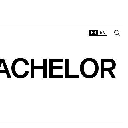
FR
EN
BACHELOR
CONTACT
SHOP
TYPEFACES
OFFLINE-ONLINE
Instagram
Facebook
LinkedIn
Vimeo
Tikt