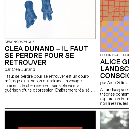
un puissant levier pour créer de l'enthousiasme,
laquelle le blan
de la motivation et un sentiment d'appartenance
mis en valeur, e
pour ces jeunes. Comment, donc, activer ce levier
À une époque m
dans le cadre du basket amateur en extérieur,
misogynie, du pa
pour que ceux qui n'ont pas la possibilité de
wife », Gossip 
rejoindre un club continuent à se sentir concernés
l'histoire des f
par le basket et légitimes d'y jouer ?
de nos activités
DESIGN GRAPHIQUE
CLEA DUNAND – IL FAUT
SE PERDRE POUR SE
DESIGN GRAPHIQU
ALICE G
RETROUVER
LANDSC
par Clea Dunand
CONSCI
Il faut se perdre pour se retrouver est un court-
métrage d'animation qui retrace un voyage
par Alice Gillioz
intérieur : le cheminement sensible vers la
A Landscape of
guérison d'une dépression. Entièrement réalisé à
théories conte
l'aquarelle, le concept utilise la fluidité et les
exploration imme
fusions de l'eau pour traduire visuellement
non linéaire, le
l'évolution des états d'âme, de la sombre
campus virtuel 
stagnation vers la reconnexion à la lumière. Ce
prennent la for
projet constitue un défi de développement
urbaines. A La
personnel majeur, transformant une expérience
déploie égaleme
intime en une œuvre universelle. Sa particularité
dont la topogra
réside dans l'expérimentation de cette technique