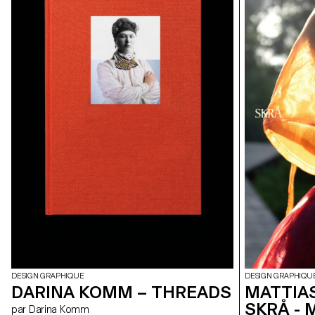
permettant aux t
traditionnelle exigeante, où chaque frame peinte à
d'entrer en dia
la main apporte une texture vibrante et organique.
Consciousness 
Une quête artistique et thérapeutique menée de
ressource conç
bout en bout.
projet établit d
non-initié·e·s.
DESIGN GRAPHIQUE
DESIGN GRAPHIQU
DARINA KOMM – THREADS
MATTIAS
SKRÅ - 
par Darina Komm