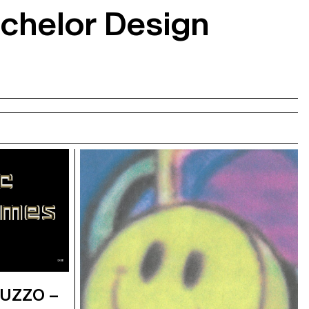
achelor Design
UZZO –