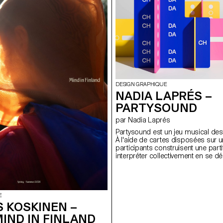
héories voisines de coexister et
persistante du passé de cette bou
logue. Inspiré du Landscape of
marqué l'histoire du black metal, 
de Robert Lawrence Kuhn, une
de mémoire et de pèlerinage collec
ue pour les chercheur·euse·s, ce
comme un scénario de film, Mon
es passerelles entre spécialistes et
inferna, présente les objets, les réc
mythes qui continuent d'y faire réso
du black metal afin de souligner l
et leur caractère démesuré.
DESIGN GRAPHIQUE
NADIA LAPRÉS –
PARTYSOUND
par Nadia Laprés
Partysound est un jeu musical dest
À l'aide de cartes disposées sur un
participants construisent une parti
interpréter collectivement en se d
du jeu. Trois couleurs corresponde
timbres sonores : les mains, la pe
voix. Chaque joueur est associé à 
interprète les symboles correspon
apparaissent dans la partition. L
E
construit par l'alternance entre les 
 KOSKINEN –
l'écoute. Présenté dans une boîte
MIND IN FINLAND
plusieurs situations de jeu pour 