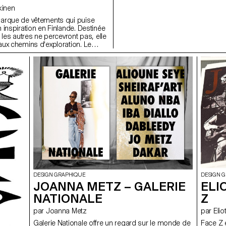
découverte des règles, le projet 
skinen
l'expérimentation et le plaisir d'êtr
arque de vêtements qui puise
ensemble. Né d'une réflexion sur 
 inspiration en Finlande. Destinée
d'apprentissage musical, Partys
 les autres ne percevront pas, elle
une approche plus libre et accessi
ux chemins d'exploration. Le
musique.
u du suédois, désigne quelque
 ou d'incliné. Cette première pré-
in Finland", a pour but de montrer
de la marque. La collection met
es ordinaires pour mettre en avant
on. Il s'agit de laisser place à
extures, aux silhouettes organiques
lancées que l'on perçoit lorsque
nt submergés par la lumière et
lle crée. Ce sont ces principes
 tout au long de ce travail, qui
 et le fil rouge de la collection.
DESIGN GRAPHIQUE
DESIGN 
JOANNA METZ – GALERIE
ELI
NATIONALE
Z
par Joanna Metz
par E
Galerie Nationale offre un regard sur le monde de
Face Z 