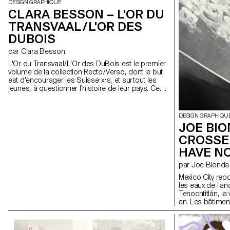
DESIGN GRAPHIQUE
CLARA BESSON – L'OR DU
TRANSVAAL / L'OR DES
DUBOIS
par Clara Besson
L'Or du Transvaal / L'Or des DuBois est le premier
volume de la collection Recto / Verso, dont le but
est d'encourager les Suisse·x·s, et surtout les
jeunes, à questionner l'histoire de leur pays. Ce
volume explore comment la Suisse a été et reste
impérialiste, au travers de la famille DuBois du
Locle, partie exploiter l'or au Transvaal au XIXème
DESIGN GRAPHIQU
siècle. Chaque double page met en miroir deux
JOE BIO
réalités simultanées : le récit impérialiste à gauche
CROSSE
et sa critique multidimensionnelle à droite. Les
mêmes événements abordés depuis des points
HAVE N
de vue radicalement différents, par des entités qui
coexistent sans jamais interagir directement. Dans
par Joe Bionda
un contexte de montée de l'extrême droite, L'Or du
Mexico City rep
Transvaal / L'Or des DuBois aspire à lutter par la
les eaux de l'an
transmission des savoirs en-dehors du milieu
Tenochtitlán, la
universitaire.
an. Les bâtimen
multiplient, les 
ville glisse. À t
magazine FIN