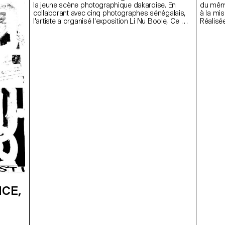
la jeune scène photographique dakaroise. En
du même
collaborant avec cinq photographes sénégalais,
à la mis
l'artiste a organisé l'exposition Li Nu Boole, Ce qui
Réalisée
nous relie, qui a culminé par un vernissage en mai
témoign
2026 à la Galerie Nationale de Dakar. Ce livre
retransc
documente la préparation de l'événement,
valeurs 
l'environnement, les artistes et leurs œuvres, ainsi
ouvertur
que les spectateurs prenant la place d'acteurs
Le proj
lors du vernissage. Par le biais de discussions et
de fabri
de textes, les artistes exposent leurs parcours,
imprima
leurs visions de ce qui nous relie, ainsi que leurs
ont déf
ressentis face au projet. Au cours de ce projet,
archive 
l'artiste endosse les rôles de directrice artistique,
de l'his
curatrice, et graphiste, tout en vivant une
façonné
expérience artistique et humaine dans son pays
d'enfance.
CE,