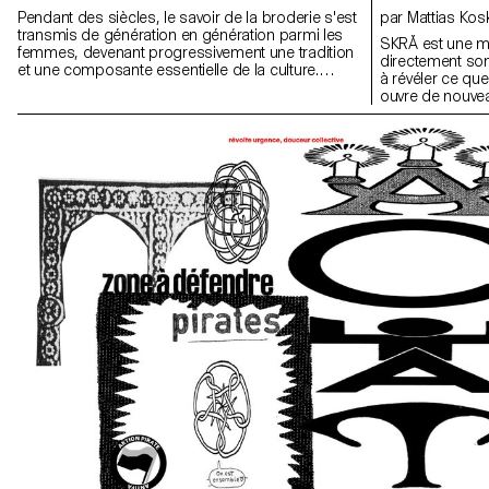
Pendant des siècles, le savoir de la broderie s'est
par Mattias Ko
transmis de génération en génération parmi les
SKRÅ est une m
femmes, devenant progressivement une tradition
directement son
et une composante essentielle de la culture.
à révéler ce que
Threads propose un regard contemporain sur la
ouvre de nouvea
broderie en l'explorant comme une forme de
terme Skrå, iss
communication visuelle. Les ornements y sont
chose d'oblique
considérés comme un langage structuré, porteur
capsule, "Mind 
d'idées de protection, d'identité et de lien. Ancré
l'essence même 
dans les traditions de l'Ukraine centrale de la fin
de côté les cod
du XIXᵉ siècle au début du XXᵉ siècle, Threads
une nouvelle visi
associe recherche et interprétation en offrant non
l'opacité, aux t
seulement un aperçu historique, mais aussi une
et aux formes é
démarche personnelle visant à renouer avec la
les paysages so
mémoire culturelle à travers la photographie, les
les ombres qu'e
motifs et le récit.
que l'on retrouve
forgent l'identité