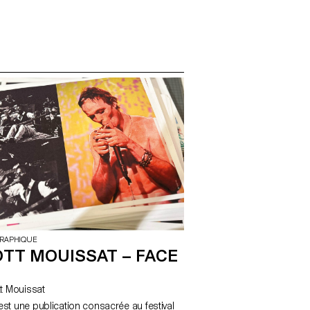
encourage
e et de jouer
les méthodes
ound propose
ble de la
GRAPHIQUE
OTT MOUISSAT – FACE
liott Mouissat
est une publication consacrée au festival