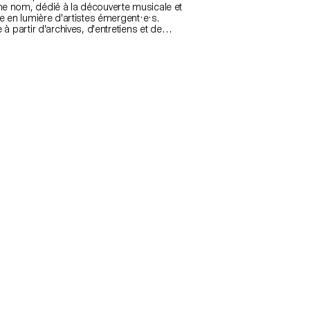
 nom, dédié à la découverte musicale et
e en lumière d'artistes émergent·e·s.
 à partir d'archives, d'entretiens et de
ages, cette publication cherche à
rire l'identité du festival ainsi que les
qui le traversent : horizontalité, échange et
e à la diversité des pratiques musicales.
et s'appuie également sur une démarche
cation artisanale utilisant une ancienne
nte Riso, dont les contraintes techniques
ini la mise en page. Pensée comme une
évolutive, cette édition conserve une trace
toire, des souvenirs et des relations qui ont
 Face Z.