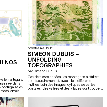
surveillance, de répression et de pénalisation
s'intensifient, ces formes collectives deviennent
des cibles. Ce projet interroge ce qui dérange
réellement : non pas la fête, mais l'existence
temporaire d'espaces qui échappent aux
logiques de contrôle, de normalisation et de
marchandisation. RIPOST(er) expose la possibilité,
même brève, d'autres manières de créer et de
vivre ensemble.
DESIGN GRAPHIQUE
SIMÉON DUBUIS –
UNFOLDING
UI NOS
TOPOGRAPHIES
par Siméon Dubuis
Ces dernières années, les montagnes s'effritent
e le frantugais,
spectaculairement et, avec elles, différents
aise née dans
mythes. Loin des images idylliques de cartes
on portugaise en
postales, des vallées et des villages sont coupés
s mots jamais
du monde, dans le pire des cas ils sont rayés de
 capture une
la carte. Dans ce contexte, UNFOLDING
onnelle : celle
TOPOGRAPHIES remobilise les poncifs de la
 et familial.
représentation alpine pour proposer de nouvelles
ographie de ce