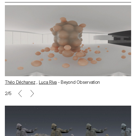
Marine Dang
,
Jamy Herrmann
- Captivus
3/5