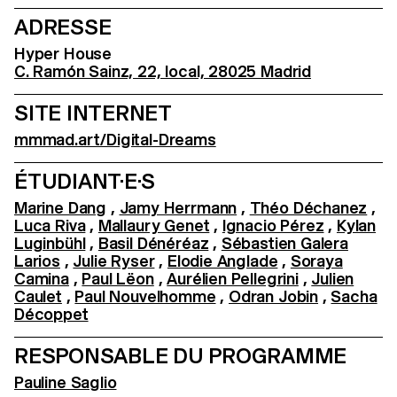
ADRESSE
Hyper House
C. Ramón Sainz, 22, local, 28025 Madrid
SITE INTERNET
mmmad.art/Digital-Dreams
ÉTUDIANT·E·S
Marine Dang
,
Jamy Herrmann
,
Théo Déchanez
,
Luca Riva
,
Mallaury Genet
,
Ignacio Pérez
,
Kylan
Luginbühl
,
Basil Dénéréaz
,
Sébastien Galera
Larios
,
Julie Ryser
,
Elodie Anglade
,
Soraya
Camina
,
Paul Lëon
,
Aurélien Pellegrini
,
Julien
Caulet
,
Paul Nouvelhomme
,
Odran Jobin
,
Sacha
Décoppet
RESPONSABLE DU PROGRAMME
Pauline Saglio