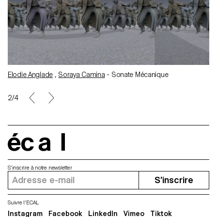
Julien Caulet
,
Paul Nouvelhomme
- Incident
3/4
écal
S'inscrire à notre newsletter
S'inscrire
Suivre l'ECAL
Instagram
Facebook
LinkedIn
Vimeo
Tiktok