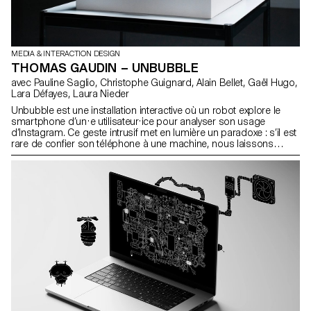
MEDIA & INTERACTION DESIGN
THOMAS GAUDIN – UNBUBBLE
avec Pauline Saglio, Christophe Guignard, Alain Bellet, Gaël Hugo,
Lara Défayes, Laura Nieder
Unbubble est une installation interactive où un robot explore le
smartphone d’un·e utilisateur·ice pour analyser son usage
d’Instagram. Ce geste intrusif met en lumière un paradoxe : s’il est
rare de confier son téléphone à une machine, nous laissons
pourtant chaque jour les algorithmes collecter nos données. Nos
habitudes en ligne façonnent une réalité sur-mesure qui filtre, trie,
suggère et limite parfois l’horizon. Unbubble questionne
comment nos traces numériques construisent une image
fragmentée de nous-mêmes, utilisée pour orienter nos choix, nos
envies et notre attention. L’installation invite à prendre conscience
de ces logiques et ouvre un espace pour imaginer d’autres récits,
façons de naviguer et mondes à explorer au-delà des sentiers
tracés par les algorithmes.