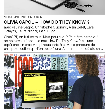
MEDIA & INTERACTION DESIGN
OLIVIA CAPOL – HOW DO THEY KNOW ?
avec Pauline Saglio, Christophe Guignard, Alain Bellet, Lara
Défayes, Laura Nieder, Gaël Hugo
ChatGPT, on l’utilise tous. Mais pourquoi ? Peut-être parce qu’il
semble avoir réponse à tout. How Do They Know ? est une
expérience interactive qui nous invite à suivre le parcours de
chaque question que l’on pose à une IA, du moment où elle entre
dans le système jusqu’à ce qu’une vérité nous soit délivrée. Pour
nous accompagner au cœur des mécanismes des modèles de
langage, trois guides sont au choix. Leurs points de vue, parfois
opposés, se croisent, se contredisent. Et si la manière dont les
algorithmes nous répondent influençait ce que l’on croit ? Derrière
chaque échange se joue notre relation aux savoirs humains, ce
qu’on attend des machines, ce qu’elles tirent de nous et ce qu’on
décide de croire.