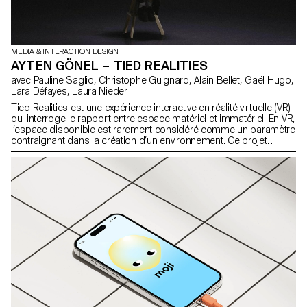
MEDIA & INTERACTION DESIGN
AYTEN GÖNEL – TIED REALITIES
avec Pauline Saglio, Christophe Guignard, Alain Bellet, Gaël Hugo,
Lara Défayes, Laura Nieder
Tied Realities est une expérience interactive en réalité virtuelle (VR)
qui interroge le rapport entre espace matériel et immatériel. En VR,
l’espace disponible est rarement considéré comme un paramètre
contraignant dans la création d’un environnement. Ce projet
cherche à inverser cette logique en intégrant une contrainte
physique au cœur de l’expérience virtuelle. Plongé dans un
environnement oppressant, chaque participant est invité à
interagir avec un dispositif reliant ses poignets et limitant ses
mouvements. Sorte de représentation matérielle du malaise
ressenti par le protagoniste, il devient l’élément central de la
narration, structurant l’environnement et les interactions. Tied
Realities permet ainsi à chacun d’expérimenter la friction entre
liberté digitale et limites physiques.