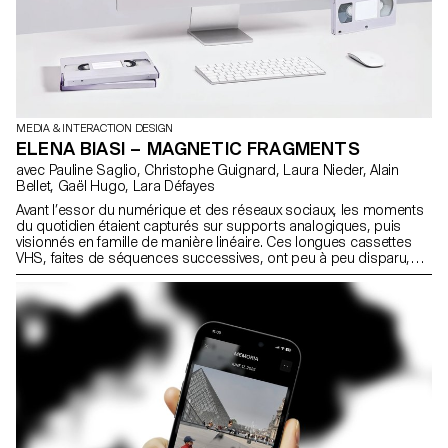
MEDIA & INTERACTION DESIGN
ELENA BIASI – MAGNETIC FRAGMENTS
avec Pauline Saglio, Christophe Guignard, Laura Nieder, Alain
Bellet, Gaël Hugo, Lara Défayes
Avant l’essor du numérique et des réseaux sociaux, les moments
du quotidien étaient capturés sur supports analogiques, puis
visionnés en famille de manière linéaire. Ces longues cassettes
VHS, faites de séquences successives, ont peu à peu disparu,
victimes de leur obsolescence. Magnetic Fragments propose de
redécouvrir ces souvenirs oubliés via une interface web
tridimensionnelle où chaque bulle incarne un souvenir à explorer
et commenter. Destinée à un cercle privé, la plateforme
collaborative offre une navigation libre, revisitant les fragments de
souvenirs de façon dynamique et rompant avec la structure
monotone des anciens visionnages. Magnetic Fragments devient
ainsi un lieu de transmission intergénérationnelle où le passé se
partage dans le présent.