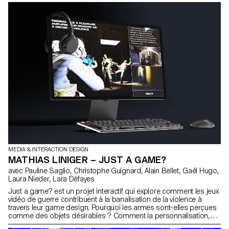
et répétitives, où l’ordre et la mémoire deviennent clés, où l'erreur
n’a pas sa place dans un cadre aussi soigné. À force d'être
répétés, les gestes deviennent mécaniques, mais le moindre
oubli oblige à tout recommencer. Sous la voix autoritaire d’un
manager, l'expérience combine la curiosité, la frustration et une
forme d’absurdité dans une boucle de jeu simple.
MEDIA & INTERACTION DESIGN
MATHIAS LINIGER – JUST A GAME?
avec Pauline Saglio, Christophe Guignard, Alain Bellet, Gaël Hugo,
Laura Nieder, Lara Défayes
Just a game? est un projet interactif qui explore comment les jeux
vidéo de guerre contribuent à la banalisation de la violence à
travers leur game design. Pourquoi les armes sont-elles perçues
comme des objets désirables ? Comment la personnalisation,
les effets visuels et sonores rendent-ils l’acte de tuer satisfaisant ?