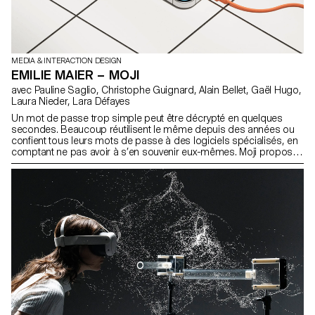
MEDIA & INTERACTION DESIGN
EMILIE MAIER – MOJI
avec Pauline Saglio, Christophe Guignard, Alain Bellet, Gaël Hugo,
Laura Nieder, Lara Défayes
Un mot de passe trop simple peut être décrypté en quelques
secondes. Beaucoup réutilisent le même depuis des années ou
confient tous leurs mots de passe à des logiciels spécialisés, en
comptant ne pas avoir à s’en souvenir eux-mêmes. Moji propose
une alternative ludique et accessible pour renforcer notre sécurité
numérique, sans complexité. Pensée pour les personnes peu à
l’aise avec ces enjeux, l’application accompagne l’utilisateur pas à
pas, guidé par Moji - un petit personnage qui simplifie la création
de mots de passe et rend leur mémorisation plus intuitive.
L’ensemble de l’expérience est conçu pour être fluide et non
anxiogène, transformant ainsi une tâche souvent pénible en un
moment simple, guidé et rassurant.