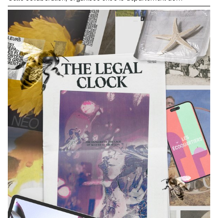
Communication Visuelle, avait pour thème les SDGs (Sustainable
Development Goals). Le thème "Pour la bonne cause, faites des
SDGs une réalité" visait à promouvoir des causes qui tenaient à
cœur à chaque groupe d'étudiant·es. Tous les projets étaient
composés d'au moins deux supports distincts, dont un support
principal et un secondaire. Les étudiant·es avaient la liberté de
choisir les médias les plus pertinents pour leurs projets, que ce
soit un site web, des publications, des affiches, une séquence
vidéo et même de la réalité virtuelle.