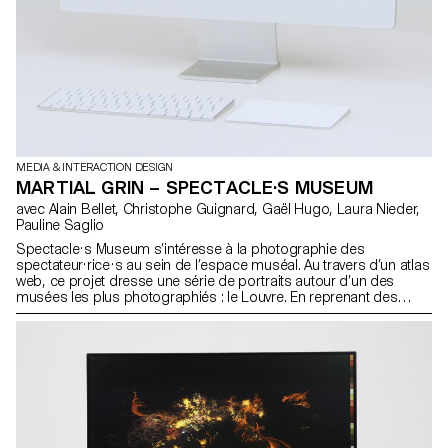
MEDIA & INTERACTION DESIGN
MARTIAL GRIN – SPECTACLE·S MUSEUM
avec Alain Bellet, Christophe Guignard, Gaël Hugo, Laura Nieder,
Pauline Saglio
Spectacle·s Museum s’intéresse à la photographie des
spectateur·rice·s au sein de l’espace muséal. Au travers d’un atlas
web, ce projet dresse une série de portraits autour d’un des
musées les plus photographiés : le Louvre. En reprenant des
images publiées sur Instagram, mon projet classifie et regroupe
celles-ci selon leurs spécificités formelles et spatiales. Au travers
de Spectacle·s Museum, j’aborde le thème de la mise en scène
de soi, en particulier dans l’espace muséal.