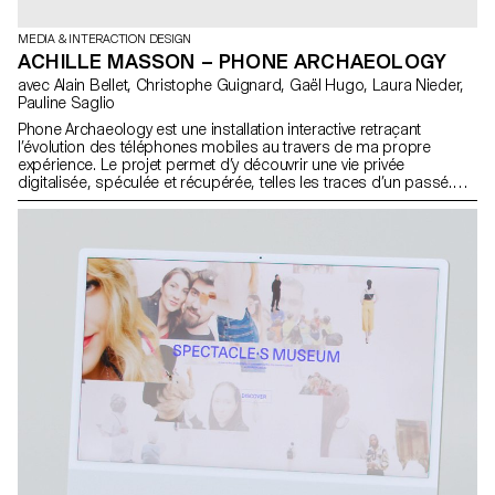
MEDIA & INTERACTION DESIGN
ACHILLE MASSON – PHONE ARCHAEOLOGY
avec Alain Bellet, Christophe Guignard, Gaël Hugo, Laura Nieder,
Pauline Saglio
Phone Archaeology est une installation interactive retraçant
l’évolution des téléphones mobiles au travers de ma propre
expérience. Le projet permet d’y découvrir une vie privée
digitalisée, spéculée et récupérée, telles les traces d’un passé.
Cette mémoire gravée dans le silicium qui tend à être obsolète est
le récit de souvenirs laissés derrière nous, à chaque changement
de téléphone. La recherche autour de Phone Archaeology met en
lumière une réflexion sur nos données. La question de la
récupération est intrinsèquement liée à l’archivage numérique et
l’obsolescence programmée. Alors que l’abstraction d’un fichier
numérique peut sembler intemporelle, le danger imminent de
perdre encore plus de souvenirs nous oblige à réfléchir sur notre
façon de les archiver. phonearchaeology.com