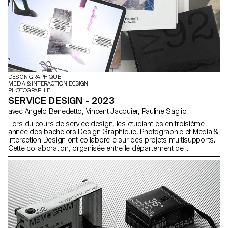
DESIGN GRAPHIQUE
MEDIA & INTERACTION DESIGN
PHOTOGRAPHIE
SERVICE DESIGN - 2023
avec Angelo Benedetto, Vincent Jacquier, Pauline Saglio
Lors du cours de service design, les étudiant·es en troisième
année des bachelors Design Graphique, Photographie et Media &
Interaction Design ont collaboré·e sur des projets multisupports.
Cette collaboration, organisée entre le département de
Communication Visuelle, avait pour thème les SDGs (Sustainable
Development Goals). Le thème "Pour la bonne cause, faites des
SDGs une réalité" visait à promouvoir des causes qui tenaient à
cœur à chaque groupe d'étudiant·es. Tous les projets étaient
composés d'au moins deux supports distincts, dont un support
principal et un secondaire. Les étudiant·es avaient la liberté de
choisir les médias les plus pertinents pour leurs projets, que ce
soit un site web, des publications, des affiches, une séquence
vidéo et même de la réalité virtuelle.