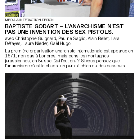
MEDIA & INTERACTION DESIGN
BAPTISTE GODART – L'ANARCHISME N'EST
PAS UNE INVENTION DES SEX PISTOLS.
avec Christophe Guignard, Pauline Saglio, Alain Bellet, Lara
Défayes, Laura Nieder, Gaël Hugo
La première organisation anarchiste internationale est apparue en
1871, non pas à Londres, mais dans les montagnes
jurassiennes, en Suisse. Qui l’eut cru ? Si vous pensez que
l’anarchisme c’est le chaos, un punk à chien ou des casseurs
cagoulés, ce webdocumentaire va briser ces stéréotypes. Vous
découvrirez comment les horlogers jurassiens se sont organisés
afin de fédérer leurs pairs au-delà des frontières, et ainsi faire face
à la domination de la classe bourgeoise, capitaliste. La
Fédération Jurassienne est un incontournable de l’histoire de
l’anarchisme. La direction artistique fait coexister l’esthétique
fanzine de la fin du 20e siècle avec un design d’interface
moderne. Le travail graphique représente une part importante du
documentaire, les visuels étant essentiellement des créations
originales.