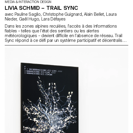
MEDIA & INTERACTION DESIGN
LIVIA SCHMID – TRAIL SYNC
avec Pauline Saglio, Christophe Guignard, Alain Bellet, Laura
Nieder, Gaël Hugo, Lara Défayes
Dans les zones alpines reculées, l’accès à des informations
fiables – telles que l’état des sentiers ou les alertes
météorologiques – devient difficile en l’absence de réseau. Trail
Sync répond à ce défi par un système participatif et décentralisé :
des boîtiers d'informations locales, installés dans les
infrastructures de randonnée, sont mis à jour passivement par les
randonneur·euse·s à l'aide d'une application mobile hors ligne.
Chaque personne passant à proximité d’un boîtier synchronise
ses données contextuelles, laissant une trace numérique utile
pour celles et ceux qui suivent. Renforçant la signalisation
existante sans accroître la dépendance technologique, le
dispositif s'appuie sur les valeurs montagnardes de
responsabilité collective et de solidarité.