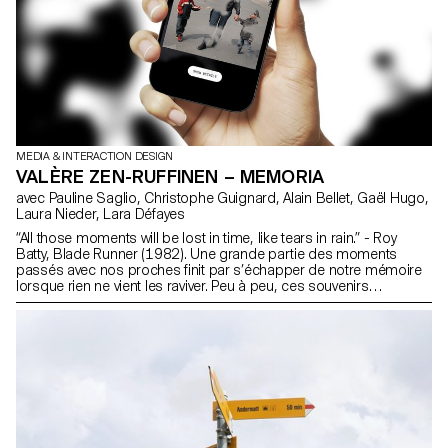
MEDIA & INTERACTION DESIGN
VALÈRE ZEN-RUFFINEN – MEMORIA
avec Pauline Saglio, Christophe Guignard, Alain Bellet, Gaël Hugo,
Laura Nieder, Lara Défayes
“All those moments will be lost in time, like tears in rain.” - Roy
Batty, Blade Runner (1982). Une grande partie des moments
passés avec nos proches finit par s’échapper de notre mémoire
lorsque rien ne vient les raviver. Peu à peu, ces souvenirs
s’effacent, jusqu’à disparaître. Memoria est une application
d’album photo qui explore cette fragilité du souvenir, et la manière
dont nous entretenons – ou laissons s’effacer – nos liens à travers
lui. À travers un processus de disparition progressive, les
personnes présentes sur nos photos s’effacent peu à peu si
aucun nouveau souvenir partagé avec elles n’est ajouté. Pour
maintenir ces visages présents à l’image, chacune et chacun est
invité à entretenir régulièrement son album avec de nouveaux
souvenirs partagés.