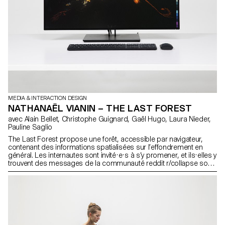
MEDIA & INTERACTION DESIGN
NATHANAËL VIANIN – THE LAST FOREST
avec Alain Bellet, Christophe Guignard, Gaël Hugo, Laura Nieder,
Pauline Saglio
The Last Forest propose une forêt, accessible par navigateur,
contenant des informations spatialisées sur l’effondrement en
général. Les internautes sont invité·e·s à s’y promener, et ils·elles y
trouvent des messages de la communauté reddit r/collapse sous
forme d’arbres. Catégorisation et index permettent une navigation
structurée des informations contenues dans les arbres. The Last
Forest a pour but de sensibiliser au changement climatique et à
son potentiel de mettre fin à la civilisation mondialisée et
consumériste telle que nous la connaissons.