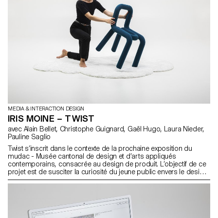
MEDIA & INTERACTION DESIGN
IRIS MOINE – TWIST
avec Alain Bellet, Christophe Guignard, Gaël Hugo, Laura Nieder,
Pauline Saglio
Twist s’inscrit dans le contexte de la prochaine exposition du
mudac - Musée cantonal de design et d’arts appliqués
contemporains, consacrée au design de produit. L’objectif de ce
projet est de susciter la curiosité du jeune public envers le design,
alors même que l’idée de visiter un musée est souvent, pour lui,
synonyme d’ennui et d’interdits. Comment encourager une
découverte stimulante des objets exposés ? En s’emparant d’un
objet de l’exposition, la chaise Bold, du studio Big-Game, ce
projet transforme cette dernière en installation interactive. Guidés