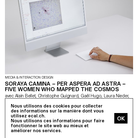
par un personnage à l’écran, les enfants sont invités à interagir
avec certaines parties de la chaise : s’asseoir, pincer, tourner, etc.
Ces interactions déclenchent des jeux et informations présentées
de manière ludique, les sensibilisant au design.
MEDIA & INTERACTION DESIGN
SORAYA CAMINA – PER ASPERA AD ASTRA –
FIVE WOMEN WHO MAPPED THE COSMOS
avec Alain Bellet, Christophe Guignard, Gaël Hugo, Laura Nieder,
Pauline Saglio
Nous utilisons des cookies pour collecter
Per Aspera Ad Astra est un web-documentaire retraçant l’histoire
des informations sur la manière dont vous
de cinq femmes astronomes ayant été en charge de découvrir,
utilisez ecal.ch.
calculer, classifier et cartographier le cosmos entre 1879 et
Nous utilisons ces informations pour faire
1979. Ce projet entend réhabiliter l’importante contribution des
fonctionner le site web au mieux et
femmes dans le développement des technosciences. Avant que
améliorer nos services.
le mot computer ne désigne une machine, il décrivait les femmes
qui effectuaient calculs et observations astronomiques à la main.