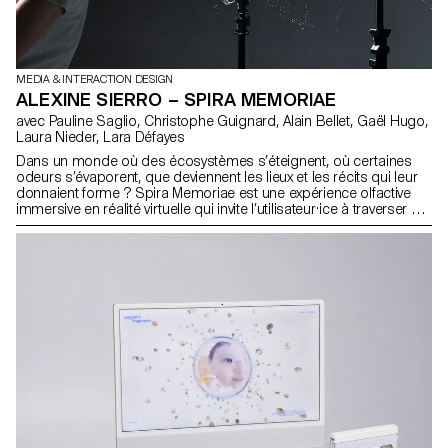
MEDIA & INTERACTION DESIGN
ALEXINE SIERRO – SPIRA MEMORIAE
avec Pauline Saglio, Christophe Guignard, Alain Bellet, Gaël Hugo,
Laura Nieder, Lara Défayes
Dans un monde où des écosystèmes s’éteignent, où certaines
odeurs s’évaporent, que deviennent les lieux et les récits qui leur
donnaient forme ? Spira Memoriae est une expérience olfactive
immersive en réalité virtuelle qui invite l’utilisateur·ice à traverser un
monde sensoriel et fragmenté. Des parfums originaux, créés avec
la parfumeuse Tennessee Macdougall, prolongent la réflexion
grâce au langage des odeurs. Balises d’un paysage abstrait, ils
révèlent des matières rares, parfois disparues, mais présentes
dans la mémoire collective. Né d’une réflexion sur la mémoire
olfactive, Spira Memoriae explore les tensions entre disparition et
persistance, industrie et territoire, réalité et reconstitution. L’odeur
y devient vecteur de récit, de transmission et de fiction partagée.