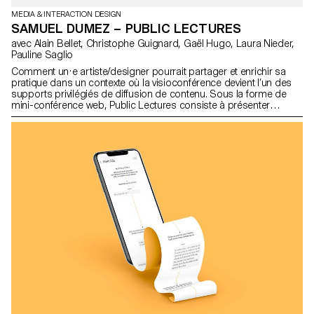
MEDIA & INTERACTION DESIGN
SAMUEL DUMEZ – PUBLIC LECTURES
avec Alain Bellet, Christophe Guignard, Gaël Hugo, Laura Nieder,
Pauline Saglio
Comment un·e artiste/designer pourrait partager et enrichir sa
pratique dans un contexte où la visioconférence devient l’un des
supports privilégiés de diffusion de contenu. Sous la forme de
mini-conférence web, Public Lectures consiste à présenter
succinctement le travail de personnes actives dans le domaine de
la culture à travers un contenu audiovisuel. Encourageant
l’interaction, par le biais de commentaires et d’échanges de
contenu, Public Lectures cherche à effacer les frontières
habituelles entre présentateur·rice et spectateur·rice. Une
horizontalité née ainsi au sein de la plateforme, invitant chacun·e à
apporter sa contribution afin de faire émerger des formes
novatrices de dialogues, tentant de relever les défis de ce
nouveau contexte de communication.