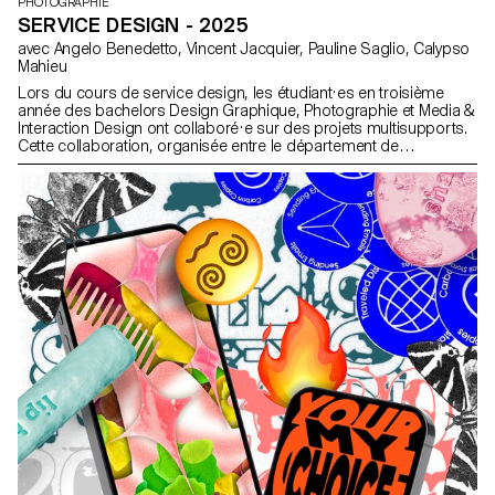
PHOTOGRAPHIE
SERVICE DESIGN - 2025
avec Angelo Benedetto, Vincent Jacquier, Pauline Saglio, Calypso
Mahieu
Lors du cours de service design, les étudiant·es en troisième
année des bachelors Design Graphique, Photographie et Media &
Interaction Design ont collaboré·e sur des projets multisupports.
Cette collaboration, organisée entre le département de
Communication Visuelle, avait pour thème les SDGs (Sustainable
Development Goals). Le thème "Pour la bonne cause, faites des
SDGs une réalité" visait à promouvoir des causes qui tenaient à
cœur à chaque groupe d'étudiant·es. Tous les projets étaient
composés d'au moins deux supports distincts, dont un support
principal et un secondaire. Les étudiant·es avaient la liberté de
choisir les médias les plus pertinents pour leurs projets, que ce
soit un site web, des publications, des affiches, une séquence
vidéo et même de la réalité virtuelle.