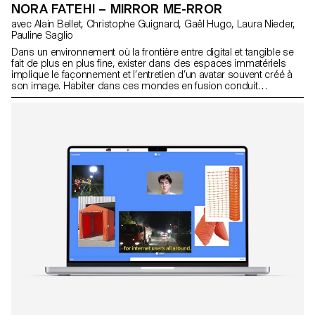
NORA FATEHI – MIRROR ME-RROR
avec Alain Bellet, Christophe Guignard, Gaël Hugo, Laura Nieder,
Pauline Saglio
Dans un environnement où la frontière entre digital et tangible se
fait de plus en plus fine, exister dans des espaces immatériels
implique le façonnement et l’entretien d’un avatar souvent créé à
son image. Habiter dans ces mondes en fusion conduit
inévitablement à tisser un lien plus ou moins fort avec ses
propres représentations numériques. C’est notamment le cas de
mon avatar, avec qui je partage plus qu’un style vestimentaire bien
défini. Dans Mirror Me-rror, elle et moi ne faisons qu’une. En
utilisant mes données physiques et numériques pour influencer
les capacités de mon alter ego, nous nous retrouvons alors
constamment connectées. Avec ce projet, je questionne la relation
que chacun entretient avec ses identités numériques et propose
une perspective gamifiée de sa propre vie.