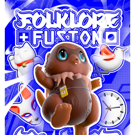
Que reste-t-il d’un corps après sa mort dans un jeu vidéo ? Et
qu’est-ce que cela dit de notre rapport à la violence ? Dans ces
jeux, rien n’est laissé au hasard : le plaisir, l’oubli, l’hostilité, tout est
une question de design. À travers une série de scènes de combat
classiques, ce documentaire immersif invite le spectateur à
observer, interroger et comprendre les systèmes qui
transforment la guerre en expérience ludique.