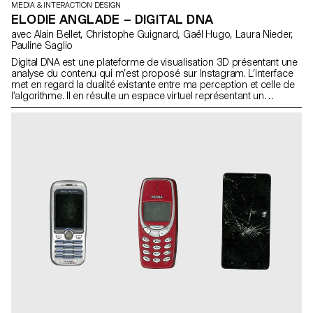
MEDIA & INTERACTION DESIGN
ELODIE ANGLADE – DIGITAL DNA
avec Alain Bellet, Christophe Guignard, Gaël Hugo, Laura Nieder,
Pauline Saglio
Digital DNA est une plateforme de visualisation 3D présentant une
analyse du contenu qui m’est proposé sur Instagram. L’interface
met en regard la dualité existante entre ma perception et celle de
l’algorithme. Il en résulte un espace virtuel représentant un
génome digital que le visiteur est invité à explorer. Il y découvre
alors les subtilités de la rencontre entre la perspective humaine et
algorithmique. En me penchant sur ces systèmes « intelligents », je
me suis aperçue que leur capacité d’analyse n’est pas sans
poser problèmes. En effet, certaines catégories m’étant attribuées
s’avèrent être surprenantes : elles ne correspondent pas aux
visuels présentés. Ainsi, Digital DNA met en avant l’écart créé par
cette non-correspondance entre « catégories » et « visuels »
proposés. Essayer l'expérience