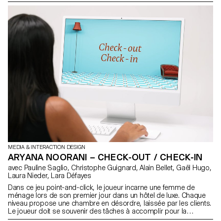
comme aux Saints de Glace les plus tardifs. Peu importe le
parasite qui s’y accroche, notre pommier Tungstène résistera
toujours. Et c’est sans compter qu’il produira la pomme parfaite,
disponible toute l’année. L’humain accélère le changement du
climat ? Qu’importe ! Nous apportons la solution. C’est à nous de
l’aider à se dépasser. Chez EnhancedCrops, nous en avons fait
notre mission. Rejoignez-nous et cultivons ensemble un monde
plus doux et toujours plus fruité.” Histoire d’un échec annoncé.
MEDIA & INTERACTION DESIGN
ARYANA NOORANI – CHECK-OUT / CHECK-IN
avec Pauline Saglio, Christophe Guignard, Alain Bellet, Gaël Hugo,
Laura Nieder, Lara Défayes
Dans ce jeu point-and-click, le joueur incarne une femme de
ménage lors de son premier jour dans un hôtel de luxe. Chaque
niveau propose une chambre en désordre, laissée par les clients.
Le joueur doit se souvenir des tâches à accomplir pour la
remettre en ordre. Le gameplay repose sur des actions simples