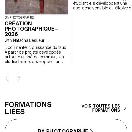
étudiant·e·s développent une
approche sensible et réflexive d
la création audiovisuelle. Lors d
semestre, les étudiant·e·s sont
BA PHOTOGRAPHIE
amenés à réfléchir aux enjeux
CRÉATION
politiques et formels de l’image
PHOTOGRAPHIQUE–
en mouvement ainsi qu'aux
2026
relations entre le visible et le no
with Natacha Lesueur
visible.
Documenteur, puissance du faux
À partir de projets développés
autour d’un thème commun, les
étudiant-e-s-x développent un
travail personnel et approfondi
autour de la thématique du faux-
semblant. Iels construisent un
projet qui joue avec les limites de
la véracité de la photographie et
l'utilisant comme artifice du
mensonge.
FORMATIONS
VOIR TOUTES LES
LIÉES
FORMATIONS
BA PHOTOGRAPHIE