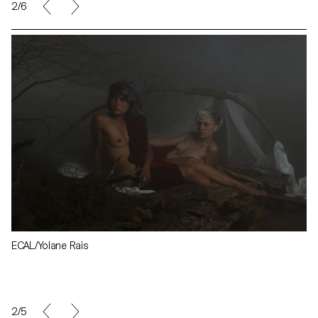
2/6
ECAL/Yolane Rais
2/5