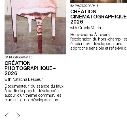
BA PHOTOGRAPHIE
CRÉATION
CINÉMATOGRAPHIQUE
2026
with Orsola Valenti
Hors-champ À travers
l’exploration du hors-champ, le
étudiant·e·s développent une
approche sensible et réflexive d
la création audiovisuelle. Lors d
semestre, les étudiant·e·s sont
BA PHOTOGRAPHIE
amenés à réfléchir aux enjeux
CRÉATION
politiques et formels de l’image
PHOTOGRAPHIQUE–
en mouvement ainsi qu'aux
2026
relations entre le visible et le no
with Natacha Lesueur
visible.
Documenteur, puissance du faux
À partir de projets développés
autour d’un thème commun, les
étudiant-e-s-x développent un
travail personnel et approfondi
autour de la thématique du faux-
semblant. Iels construisent un
projet qui joue avec les limites de
la véracité de la photographie et
l'utilisant comme artifice du