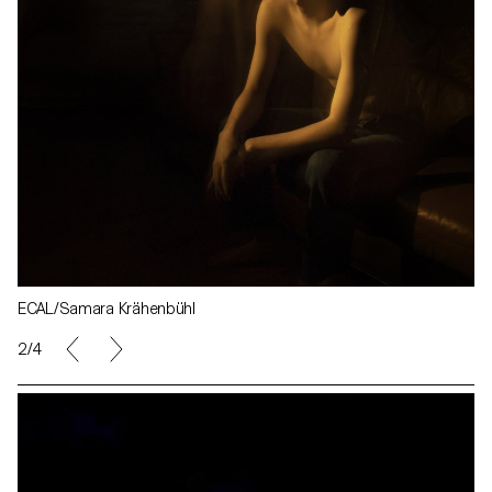
ECAL/Samara Krähenbühl
2/4