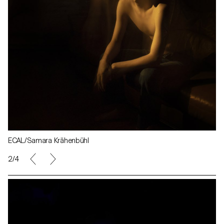
ECAL/Samara Krähenbühl
2/4