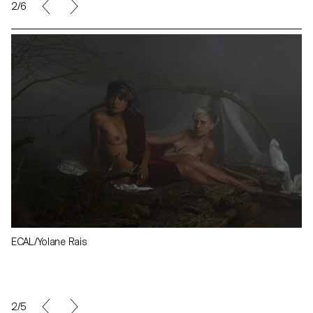
2/6
ECAL/Yolane Rais
2/5