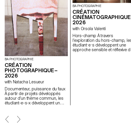
BA PHOTOGRAPHIE
CRÉATION
CINÉMATOGRAPHIQUE
2026
with Orsola Valenti
Hors-champ À travers
l’exploration du hors-champ, le
étudiant·e·s développent une
approche sensible et réflexive d
la création audiovisuelle. Lors d
semestre, les étudiant·e·s sont
BA PHOTOGRAPHIE
amenés à réfléchir aux enjeux
CRÉATION
politiques et formels de l’image
PHOTOGRAPHIQUE–
en mouvement ainsi qu'aux
2026
relations entre le visible et le no
with Natacha Lesueur
visible.
Documenteur, puissance du faux
À partir de projets développés
autour d’un thème commun, les
étudiant-e-s-x développent un
travail personnel et approfondi
autour de la thématique du faux-
semblant. Iels construisent un
projet qui joue avec les limites de
la véracité de la photographie et
l'utilisant comme artifice du