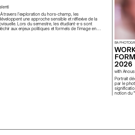
Valenti
s
développent une approche sensible et réflexive de la
ovisuelle. Lors du semestre, les étudiant·e·s sont
échir aux enjeux politiques et formels de l’image en
i qu'aux relations entre le visible et le non-visible.
BA PHOTOGR
WORK
FORM
2026
with Ano
Portrait déconstruit L'objec
par le pho
significati
notion du "
ont réalis
semaine de
fois une in