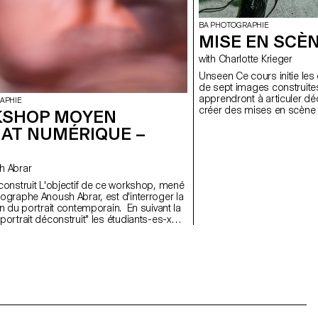
BA PHOTOGRAPHIE
MISE EN SCÈN
with Charlotte Krieger
Unseen Ce cours initie les étudiant·e·x·s à la création d’une série
de sept images construites
apprendront à articuler d
APHIE
créer des mises en scène f
SHOP MOYEN
approche pratique et techn
AT NUMÉRIQUE –
à concevoir un projet compl
lumière naturelle ou artific
proches de la réalité profe
ainsi leur regard d’auteur
ush Abrar
mandats éditoriaux et com
tif de ce workshop, mené
tographe Anoush Abrar, est d'interroger la
on du portrait contemporain. En suivant la
portrait déconstruit" les étudiants-es-x
é une image par groupes de deux. La
 workshop Moyen format digital est à la
itiation au matériel de prise de vue et au
logiciels dédiés.