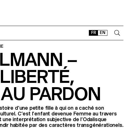
FR
EN
IE
ULMANN –
CONTACT
SHOP
LIBERTÉ,
TYPEFACES
OFFLINE-ONLINE
 AU PARDON
Instagram
Facebook
LinkedIn
Vimeo
Tikt
stoire d’une petite fille à qui on a caché son
culturel. C’est l’enfant devenue Femme au travers
 une interprétation subjective de l’Odalisque
dir habitée par des caractères transgénérationels.