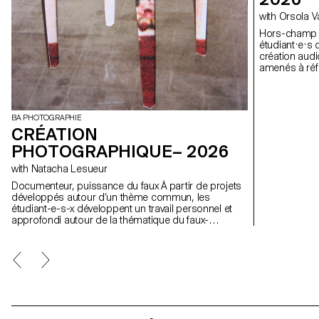
with Orsola 
Hors-champ À travers l’exploration du hors-champ, le
étudiant·e·s 
création audi
amenés à réfl
mouvement ains
BA PHOTOGRAPHIE
CRÉATION
PHOTOGRAPHIQUE– 2026
with Natacha Lesueur
Documenteur, puissance du faux À partir de projets
développés autour d’un thème commun, les
étudiant-e-s-x développent un travail personnel et
approfondi autour de la thématique du faux-
semblant. Iels construisent un projet qui joue avec
les limites de la véracité de la photographie et
l'utilisant comme artifice du mensonge.