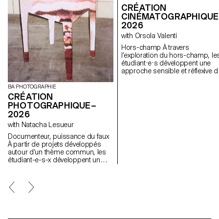
CRÉATION
CINÉMATOGRAPHIQUE
2026
with Orsola Valenti
Hors-champ À travers
l’exploration du hors-champ, le
étudiant·e·s développent une
approche sensible et réflexive d
la création audiovisuelle. Lors d
semestre, les étudiant·e·s sont
BA PHOTOGRAPHIE
amenés à réfléchir aux enjeux
CRÉATION
politiques et formels de l’image
PHOTOGRAPHIQUE–
en mouvement ainsi qu'aux
2026
relations entre le visible et le no
with Natacha Lesueur
visible.
Documenteur, puissance du faux
À partir de projets développés
autour d’un thème commun, les
étudiant-e-s-x développent un
travail personnel et approfondi
autour de la thématique du faux-
semblant. Iels construisent un
projet qui joue avec les limites de
la véracité de la photographie et
l'utilisant comme artifice du
mensonge.