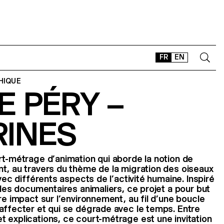
FR
EN
HIQUE
 PÉRY –
CONTACT
SHOP
RINES
TYPEFACES
OFFLINE-ONLINE
Instagram
Facebook
LinkedIn
Vimeo
Tikt
rt-métrage d’animation qui aborde la notion de
t, au travers du thème de la migration des oiseaux
avec différents aspects de l’activité humaine. Inspiré
 les documentaires animaliers, ce projet a pour but
re impact sur l’environnement, au fil d’une boucle
affecter et qui se dégrade avec le temps. Entre
 explications, ce court-métrage est une invitation