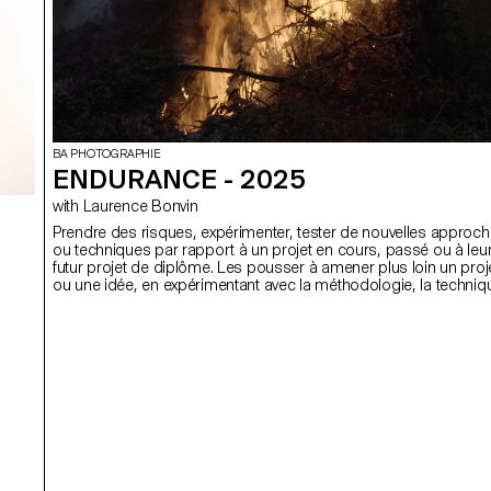
BA PHOTOGRAPHIE
ENDURANCE - 2025
with Laurence Bonvin
Prendre des risques, expérimenter, tester de nouvelles approc
ou techniques par rapport à un projet en cours, passé ou à leu
futur projet de diplôme. Les pousser à amener plus loin un proj
ou une idée, en expérimentant avec la méthodologie, la techniq
le mode de production, plutôt qu’en se reposant sur des
processus qu'ils et elles connaissez, des solutions, des savoir-
faire, des recettes, avérés.