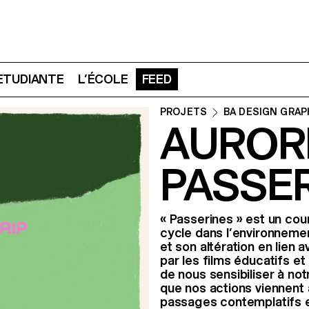
 ETUDIANTE
L’ÉCOLE
FEED
PROJETS
BA DESIGN GRAP
AURORE
PASSE
« Passerines » est un cou
cycle dans l’environnemen
et son altération en lien 
par les films éducatifs et
de nous sensibiliser à not
que nos actions viennent 
passages contemplatifs et