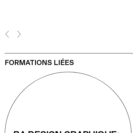
Pardo Pariente, Zachary Ramelet, Gabrielle Richard, Théo Rizzo,
Alessia Rollini, Malcolm Semedo Barreto, Anastassia Siebold,
Philippe Strässle Zuniga, Baptiste Sultana, Luna Tavernier, Margaux
Tinguely
FORMATIONS LIÉES