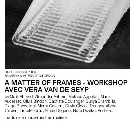
BA DESIGN GRAPHIQUE
BA MEDIA & INTERACTION DESIGN
A MATTER OF FRAMES - WORKSHOP
AVEC VERA VAN DE SEYP
by Malik Ahmed, Alexander Anhorn, Melissa Appelon, Marc
Auderset, Olivia Bindon, Baptiste Boulanger, Suriya Brambilla,
Diego Buccelloni, Marta Casemi, Davia Ciccoli Trannoy, Alizée
Clavien, Timoféi Cruz, Ethan Degano, Nora Dizeko, Andrea
Domínguez Formet, Mathias Dugenne, Mathias Gelin, Tanguy
Traduire le mouvement en matière
Genier, Lila Gomez Gaillet, Juliana Granato, Xenia Grange,
Bérangère Gremion, Helena Hell, Rocio Hernandez, Salomé
Huwiler, Rebecca Indermühle, Kevin Jeangros, Nolan Latorre, Jose