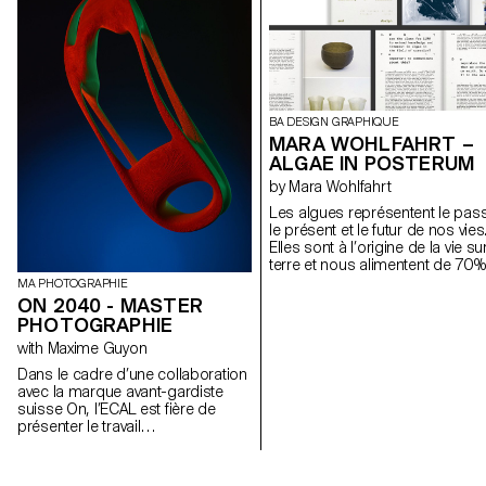
BA DESIGN GRAPHIQUE
MARA WOHLFAHRT –
ALGAE IN POSTERUM
by Mara Wohlfahrt
Les algues représentent le pas
le présent et le futur de nos vies
Elles sont à l’origine de la vie su
terre et nous alimentent de 70%
de notre oxygène. Elles sont
MA PHOTOGRAPHIE
capables de se transformer et
ON 2040 - MASTER
ainsi remplacer la plupart des
PHOTOGRAPHIE
produits représentant une
with Maxime Guyon
menace pour la survie de notre
planète telle que les plastiques,
Dans le cadre d’une collaboration
tissus ou carburants. L’Atelier
avec la marque avant-gardiste
LUMA, laboratoire de design et
suisse On, l’ECAL est fière de
recherche basé à Arles, cherch
présenter le travail
trouver des moyens d’ancrer
interdisciplinaire réalisé
l’algue comme matériau
conjointement par les étudiant·e·s
exploitable dans le domaine de 
de 2e année des Masters Design