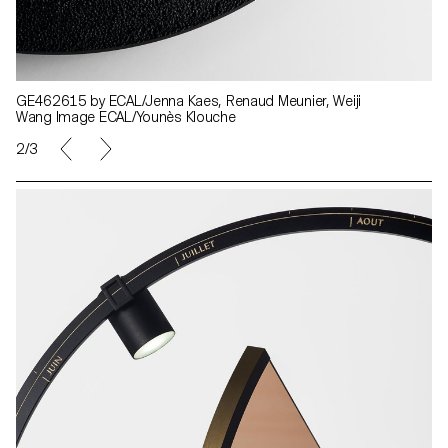
GE462615 by ECAL/Jenna Kaes, Renaud Meunier, Weiji
Wang Image ECAL/Younès Klouche
2/3