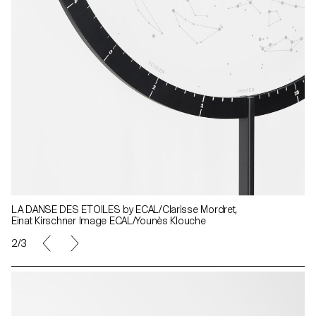
LA DANSE DES ETOILES by ECAL/Clarisse Mordret,
Einat Kirschner Image ECAL/Younès Klouche
2/3