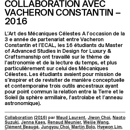
COLLABORATION AVEC
VACHERON CONSTANTIN –
2016
L’Art des Mécaniques Célestes A l’occasion de la
3 e année de partenariat entre Vacheron
Constantin et l’ECAL, les 16 étudiants du Master
of Advanced Studies in Design for Luxury &
Craftsmanship ont travaillé sur le thème de
l’astronomie et de la lecture du temps, et plus
particulièrement sur celui des Mécaniques
Célestes. Les étudiants avaient pour mission de
s’inspirer et de revisiter de manière conceptuelle
et contemporaine trois outils ancestraux ayant
pour point commun la relation entre la Terre et le
Soleil (la sphère armillaire, l’astrolabe et l’anneau
astronomique).
Collaboration
(2016)
par
Maud Laurent
,
Jiwon Choi
,
Naoto
Suzuki
,
Jenna Kaes
,
Renaud Meunier
,
Weijie Wang
,
Clément Beaugé
,
Jungyou Choi
,
Martin Bolo
,
Hyewon Lim
,