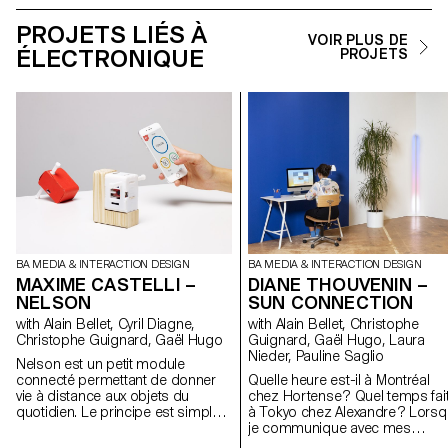
PROJETS LIÉS À
VOIR PLUS DE
ÉLECTRONIQUE
PROJETS
BA MEDIA & INTERACTION DESIGN
BA MEDIA & INTERACTION DESIGN
MAXIME CASTELLI –
DIANE THOUVENIN –
NELSON
SUN CONNECTION
with Alain Bellet, Cyril Diagne,
with Alain Bellet, Christophe
Christophe Guignard, Gaël Hugo
Guignard, Gaël Hugo, Laura
Nieder, Pauline Saglio
Nelson est un petit module
connecté permettant de donner
Quelle heure est-il à Montréal
vie à distance aux objets du
chez Hortense ? Quel temps fait-
quotidien. Le principe est simple,
à Tokyo chez Alexandre ? Lors
il se contente de faire un
je communique avec mes
mouvement de va-et-vient comme
proches, dispersés aux quatre