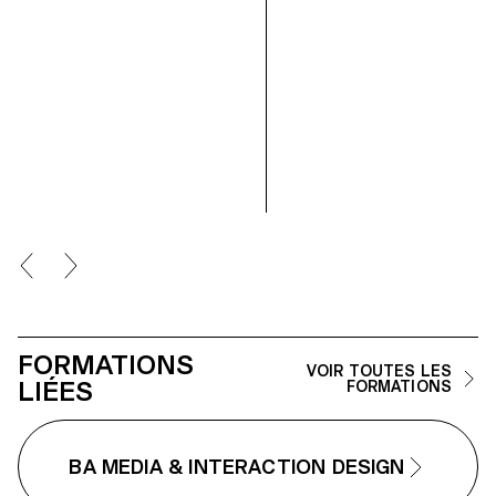
nous le faisons tous dans la vie
coins du réseau, je suis
de tous les jours, en appuyant par
déconnectée de mon espace-
exemple sur un interrupteur.
temps physique. Sources de
Connecté à internet, il permet de
lumière artificielle constante et
déclencher des scénarios
fenêtres sur le monde digital, le
préalablement mis en place par
écrans remplacent le soleil en t
l’utilisateur. Conçu et produit avec
que repère spatio-temporel. Su
l’aide du designer Arthur Didier, ce
Connection permet de se
projet est l’aboutissement de mes
reconnecter à ses proches par 
études, à savoir travailler entre
biais d’un soleil délocalisé. Libr
différents domaines créatifs et les
chacun d’investir son espace
mêler dans une création
physique et digital avec une
innovante.
présence lumineuse et colorée
pour se transposer dans la
temporalité d’un ailleurs.
FORMATIONS
VOIR TOUTES LES
LIÉES
FORMATIONS
BA MEDIA & INTERACTION DESIGN