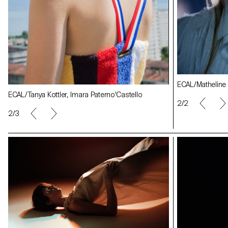
ECAL/Matheline Marmy, Marine Vallotton
ECAL/Matheline 
ECAL/Tanya Kott
ECAL/Tanya Kottler, Imara Paterno'Castello
ECAL/Gianni C
2/2
2/3