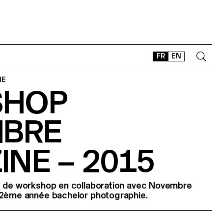
FR
EN
IE
SHOP
CONTACT
SHOP
BRE
TYPEFACES
OFFLINE-ONLINE
NE – 2015
Instagram
Facebook
LinkedIn
Vimeo
Tikt
e de workshop en collaboration avec Novembre
 2ème année bachelor photographie.