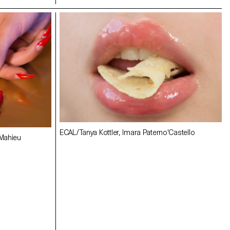
ECAL/Tanya Kottler, Imara Paterno'Castello
Mahieu
ECAL/Quentin Lacombe, Calypso Mahieu
Haner