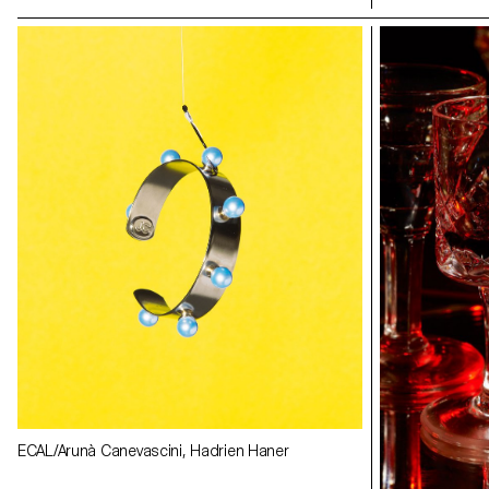
ECAL/Quentin Lacombe, Calypso Mahieu
ECAL/Quentin L
ECAL/Arunà Canevascini, Hadrien Haner