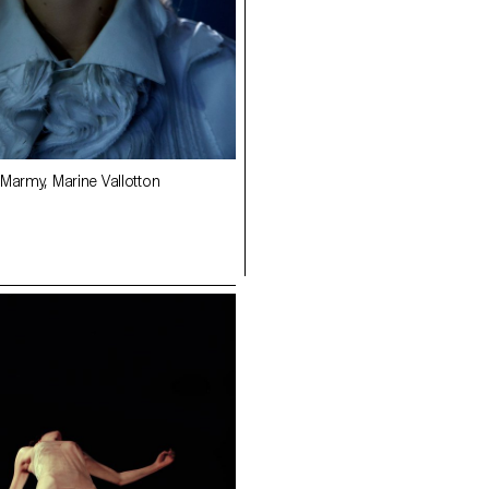
Marmy, Marine Vallotton
ECAL/Matheline Marmy, Marine Vall
ler, Imara Paterno'Castello
ECAL/Tanya Kottler, Imara Paterno'
amporota, Stéphane Mocan