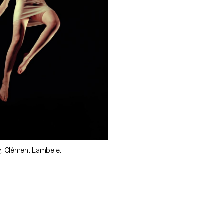
, Clément Lambelet
ECAL/Zoé Aubry, Clément Lambel