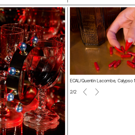
acombe, Calypso Mahieu
ECAL/Quentin Lacombe, Calypso 
2/2
ECAL/Arunà Canevascini, Hadrien 