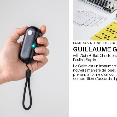
BA MEDIA & INTERACTION DESIG
GUILLAUME G
with Alain Bellet, Christophe Guignard, Gaël Hugo, Laura Nieder,
Pauline Saglio
Le Goko est un instrument
nouvelle manière de jouer. 
prenant la forme d’un contrôl
composition d’accords. Il 
s’amusant et offre à un p
et visualisation des règles