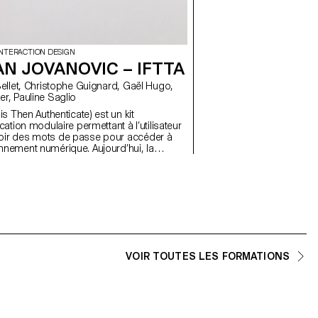
INTERACTION DESIGN
AN JOVANOVIC – IFTTA
er, Pauline Saglio
his Then Authenticate) est un kit
ication modulaire permettant à l’utilisateur
oir des mots de passe pour accéder à
nt numérique. Aujourd’hui, la
es services en ligne requiert une
cation complexe. Cependant, notre
 gérer nos clés devient vite chronophage :
 on se trompe, on retape. Par défaut, nous
pté les systèmes présents mis en place :
on, sms, mail, etc. Ce kit reflète de
ière nous souhaitons aborder notre
passe. Chaque module proposé
ne interaction mnémonique distincte : le
VOIR TOUTES LES FORMATIONS
orientation dans l’espace, l’ouïe et la vue.
ts peuvent être additionnés afin de
une authentification personnalisée.