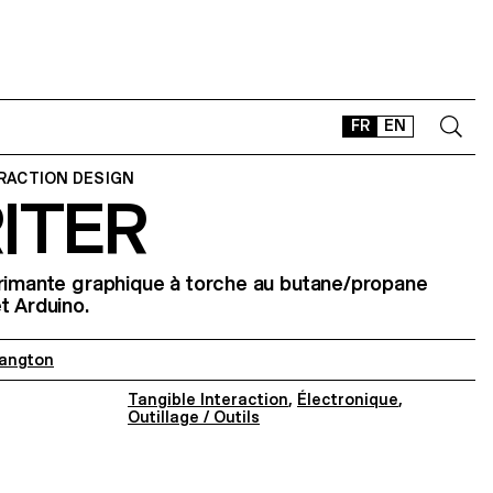
FR
EN
ERACTION DESIGN
ITER
CONTACT
SHOP
TYPEFACES
rimante graphique à torche au butane/propane
t Arduino.
OFFLINE-ONLINE
Instagram
Facebook
LinkedIn
Vimeo
Tikt
Langton
Tangible Interaction
,
Électronique
,
Outillage / Outils