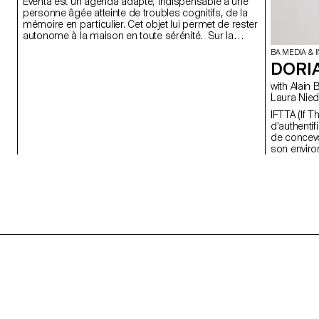
Eventa est un agenda adapté, indispensable à une
personne âgée atteinte de troubles cognitifs, de la
mémoire en particulier. Cet objet lui permet de rester
autonome à la maison en toute sérénité. Sur la
tablette de son choix, la personne âgée utilise une
BA MEDIA & 
application digitale qui lui permet de contacter ses
DORI
proches par SMS ou appels, et lui offre un agenda
avec rappels sonores de ses événements
with Alain Bellet, Christophe Guignard, Gaël Hugo,
quotidiens. Le clavier simplifié et adapté aux troubles
Laura Nied
de mémoire est intégré dans la coque de la tablette.
IFTTA (If T
Il permet une navigation dans l’application, de façon
d’authentif
directe et non tactile. Le dispositif évolue en fonction
de concev
de l’aggravation de la maladie. De plus les
son environneme
soignant·e·s et les proches peuvent interagir
majorité d
facilement avec Eventa par SMS ou en rajoutant des
authentifi
évènements pour un suivi constant du proche.
capacité à
on oublie,
avons acce
double vérificati
quelle man
rapport au mot de 
implique u
toucher, l’
Ces élémen
concevoir 