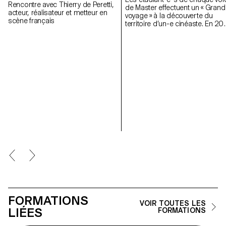
Rencontre avec Thierry de Peretti,
de Master effectuent un « Grand
acteur, réalisateur et metteur en
voyage » à la découverte du
scène français
territoire d’un-e cinéaste. En 20
iels se sont rendus en Roumani
FORMATIONS
VOIR TOUTES LES
LIÉES
FORMATIONS