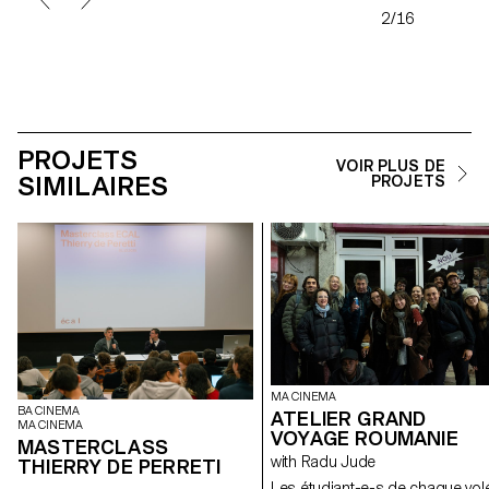
2/16
PROJETS
VOIR PLUS DE
SIMILAIRES
PROJETS
MA CINEMA
BA CINEMA
ATELIER GRAND
MA CINEMA
VOYAGE ROUMANIE
MASTERCLASS
with Radu Jude
THIERRY DE PERRETI
Les étudiant-e-s de chaque vol