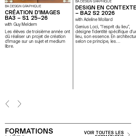
BA DESIGN GRAPHIQUE
DESIGN EN CONTEXT
BA DESIGN GRAPHIQUE
CRÉATION D'IMAGES
– BA2 S2 2026
BA3 – S1 25–26
with Adeline Mollard
with Guy Meldem
Genius Loci, “l’esprit du lieu”,
désigne l’identité spécifique d’u
Les élèves de troisième année ont
lieu, son essence. En architectu
dû réaliser un projet de création
selon ce principe, les
d'image sur un sujet et medium
caractéristiques uniques d’un li
libre.
sont prolongées dans une
réalisation. Les élèves de 2ème
année en Design graphique ont
travaillé sur une communication
basée sur ce principe et sur la
réalisation architecturale qui s’y
réfère afin d’en faire la promotio
ou de prolonger la
communication du lieu.
FORMATIONS
VOIR TOUTES LES