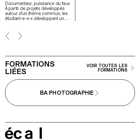
Documenteur, puissance du faux
À partir de projets développés
autour d’un thème commun, les
étudiant-e-s-x développent un
travail personnel et approfondi
autour de la thématique du faux-
semblant. Iels construisent un
projet qui joue avec les limites de
la véracité de la photographie et
l'utilisant comme artifice du
mensonge.
FORMATIONS
VOIR TOUTES LES
LIÉES
FORMATIONS
BA PHOTOGRAPHIE
écal