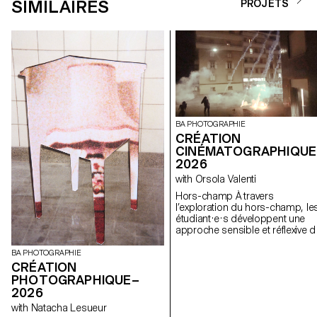
SIMILAIRES
PROJETS
BA PHOTOGRAPHIE
CRÉATION
CINÉMATOGRAPHIQUE
2026
with Orsola Valenti
Hors-champ À travers
l’exploration du hors-champ, le
étudiant·e·s développent une
approche sensible et réflexive d
la création audiovisuelle. Lors d
semestre, les étudiant·e·s sont
BA PHOTOGRAPHIE
amenés à réfléchir aux enjeux
CRÉATION
politiques et formels de l’image
PHOTOGRAPHIQUE–
en mouvement ainsi qu'aux
2026
relations entre le visible et le no
with Natacha Lesueur
visible.