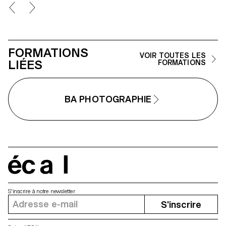
semblant. Iels construisent un
projet qui joue avec les limites de
la véracité de la photographie et
l'utilisant comme artifice du
mensonge.
FORMATIONS
VOIR TOUTES LES
LIÉES
FORMATIONS
BA PHOTOGRAPHIE
écal
S'inscrire à notre newsletter
S'inscrire