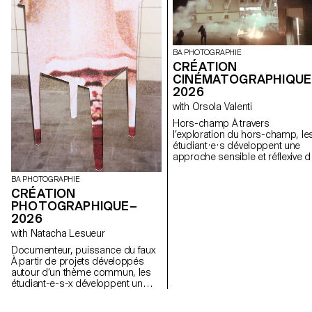
BA PHOTOGRAPHIE
CRÉATION
CINÉMATOGRAPHIQUE
2026
with Orsola Valenti
Hors-champ À travers
l’exploration du hors-champ, le
étudiant·e·s développent une
approche sensible et réflexive d
la création audiovisuelle. Lors d
semestre, les étudiant·e·s sont
BA PHOTOGRAPHIE
amenés à réfléchir aux enjeux
CRÉATION
politiques et formels de l’image
PHOTOGRAPHIQUE–
en mouvement ainsi qu'aux
2026
relations entre le visible et le no
with Natacha Lesueur
visible.
Documenteur, puissance du faux
À partir de projets développés
autour d’un thème commun, les
étudiant-e-s-x développent un
travail personnel et approfondi
autour de la thématique du faux-