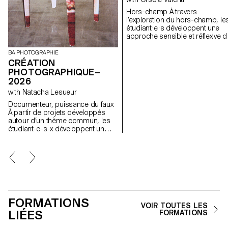
Hors-champ À travers
l’exploration du hors-champ, le
étudiant·e·s développent une
approche sensible et réflexive d
la création audiovisuelle. Lors d
semestre, les étudiant·e·s sont
BA PHOTOGRAPHIE
amenés à réfléchir aux enjeux
CRÉATION
politiques et formels de l’image
PHOTOGRAPHIQUE–
en mouvement ainsi qu'aux
2026
relations entre le visible et le no
with Natacha Lesueur
visible.
Documenteur, puissance du faux
À partir de projets développés
autour d’un thème commun, les
étudiant-e-s-x développent un
travail personnel et approfondi
autour de la thématique du faux-
semblant. Iels construisent un
projet qui joue avec les limites de
la véracité de la photographie et
l'utilisant comme artifice du
mensonge.
FORMATIONS
VOIR TOUTES LES
LIÉES
FORMATIONS