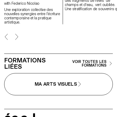
des fragments de rêves de
with Federico Nicolao
champs et d'eau, vert oubliée.
Une stratification de souvenirs q
Une exploration collective des
révèle des expériences dans d
nouvelles synergies entre l’écriture
paysages naturels, réels mais
contemporaine et la pratique
aussi des lieux suspendus entr
artistique.
mémoire et onirisme, créant à
travers des formes géométriqu
et répétitives un espace de
contemplation des lieux, pour l
retrouver; des cartes postales
d'un paysage fragile et en
constante évolution.
FORMATIONS
VOIR TOUTES LES
LIÉES
FORMATIONS
MA ARTS VISUELS