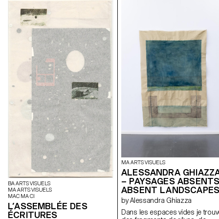
MA ARTS VISUELS
ALESSANDRA GHIAZZ
– PAYSAGES ABSENTS
BA ARTS VISUELS
ABSENT LANDSCAPE
MA ARTS VISUELS
MAC MA CI
by Alessandra Ghiazza
L’ASSEMBLÉE DES
Dans les espaces vides je trouv
ÉCRITURES