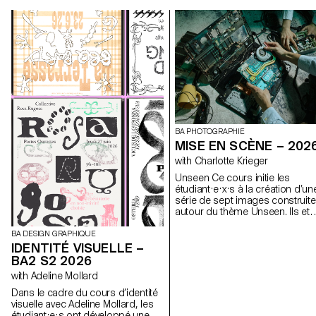
BA PHOTOGRAPHIE
MISE EN SCÈNE – 202
with Charlotte Krieger
Unseen Ce cours initie les
étudiant·e·x·s à la création d’un
série de sept images construit
autour du thème Unseen. Ils et
elles apprendront à articuler
décors, personnages et lumièr
BA DESIGN GRAPHIQUE
pour créer des mises en scène
IDENTITÉ VISUELLE –
fortes et cohérentes. À travers 
BA2 S2 2026
approche pratique et technique,
with Adeline Mollard
cours développe leur capacité 
concevoir un projet complet, à
Dans le cadre du cours d’identité
diriger des modèles, à travailler 
visuelle avec Adeline Mollard, les
lumière naturelle ou artificielle et
étudiant·e·s ont développé une