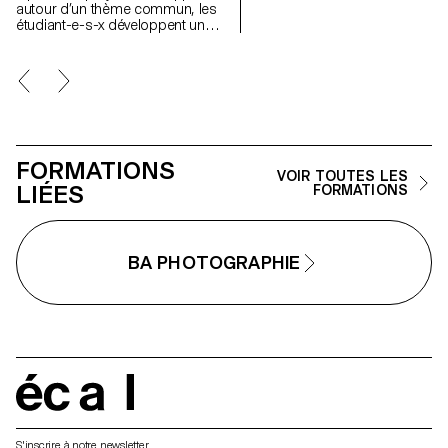
autour d’un thème commun, les
étudiant-e-s-x développent un
travail personnel et approfondi
autour de la thématique du faux-
semblant. Iels construisent un
projet qui joue avec les limites de
la véracité de la photographie et
l'utilisant comme artifice du
mensonge.
FORMATIONS
VOIR TOUTES LES
LIÉES
FORMATIONS
BA PHOTOGRAPHIE
écal
S'inscrire à notre newsletter