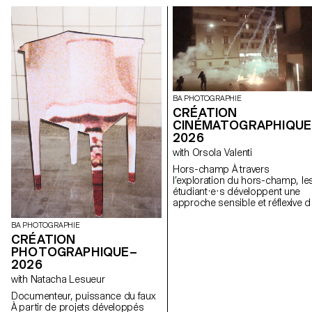
BA PHOTOGRAPHIE
CRÉATION
CINÉMATOGRAPHIQUE
2026
with Orsola Valenti
Hors-champ À travers
l’exploration du hors-champ, le
étudiant·e·s développent une
approche sensible et réflexive d
la création audiovisuelle. Lors d
semestre, les étudiant·e·s sont
BA PHOTOGRAPHIE
amenés à réfléchir aux enjeux
CRÉATION
politiques et formels de l’image
PHOTOGRAPHIQUE–
en mouvement ainsi qu'aux
2026
relations entre le visible et le no
with Natacha Lesueur
visible.
Documenteur, puissance du faux
À partir de projets développés