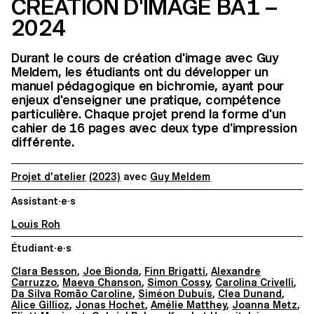
CRÉATION D'IMAGE BA1 –
2024
Durant le cours de création d'image avec Guy
Meldem, les étudiants ont du développer un
manuel pédagogique en bichromie, ayant pour
enjeux d'enseigner une pratique, compétence
particulière. Chaque projet prend la forme d'un
cahier de 16 pages avec deux type d'impression
différente.
Projet d’atelier
(2023)
avec
Guy Meldem
Assistant·e·s
Louis Roh
Étudiant·e·s
Clara Besson
,
Joe Bionda
,
Finn Brigatti
,
Alexandre
Carruzzo
,
Maeva Chanson
,
Simon Cossy
,
Carolina Crivelli
,
Da Silva Romão Caroline
,
Siméon Dubuis
,
Clea Dunand
,
Alice Gillioz
,
Jonas Hochet
,
Amélie Matthey
,
Joanna Metz
,