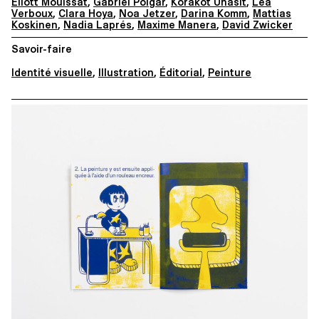
Eliott Mouissat
,
Gabriel Polgar
,
Korakot Unasit
,
Léa
Verboux
,
Clara Hoya
,
Noa Jetzer
,
Darina Komm
,
Mattias
Koskinen
,
Nadia Laprés
,
Maxime Manera
,
David Zwicker
Savoir-faire
Identité visuelle
,
Illustration
,
Éditorial
,
Peinture