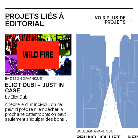
PROJETS LIÉS À
VOIR PLUS DE
ÉDITORIAL
PROJETS
BA DESIGN GRAPHIQUE
ELIOT DUBI – JUST IN
CASE
by Eliot Dubi
À l’échelle d’un individu, on ne
peut ni prédire ni empêcher la
prochaine catastrophe; on peut
seulement s’équiper des bons
réflexes pour y faire face. JUST IN
CASE est un site web qui
BA DESIGN GRAPHIQUE
rassemble, en quatre scénarios –
BRUNO JOLLIET – NE