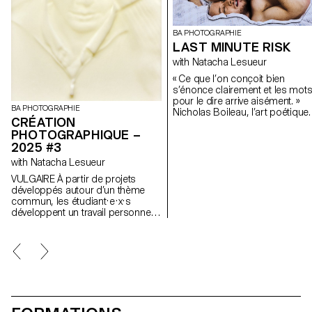
BA PHOTOGRAPHIE
LAST MINUTE RISK
with Natacha Lesueur
« Ce que l’on conçoit bien
s’énonce clairement et les mot
pour le dire arrive aisément. »
BA PHOTOGRAPHIE
Nicholas Boileau, l’art poétique.
CRÉATION
l’heure où les étudiant.e.s
PHOTOGRAPHIQUE –
entament leur dernière année d
2025 #3
formation à l’ECAL, alors que le
intérêts et méthodes se
with Natacha Lesueur
dessinent, il s’agit de profiter d
VULGAIRE À partir de projets
ce dernier projet pour remettre 
développés autour d’un thème
cause ses propres règles,
commun, les étudiant·e·x·s
acquis, et influences, de ne pas
développent un travail personnel
s’en satisfaire et de prendre de
et approfondi sur la thématique
risques.
du faux-semblant. Ils et elles
construisent un projet qui explore
les limites de la véracité en
photographie.