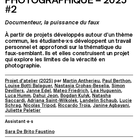
PHOTOGRAPHIQUE – 2025
#2
Documenteur, la puissance du faux
À partir de projets développés autour d’un thème
commun, les étudiant·e·x·s développent un travail
personnel et approfondi sur la thématique du
faux-semblant. Ils et elles construisent un projet
qui explore les limites de la véracité en
photographie.
Projet d’atelier
(2025)
par
Martin Antherieu
,
Paul Berthon
,
Louise Botti Balaguer
,
Nastasia Crohas-Beselia
,
Simon
Devillers
,
Janne Edel
,
Mateo Friedrich
,
Léa Huguenin
,
Luca Humm
,
Dahui Jeon
,
Bogdan Kulyk
,
Natasha
Saccardi
,
Adriana Saint-Wilkolek
,
Landelin Schaub
,
Lucie
Schrag
,
Nicolas Tripod
,
Riccardo Troia
,
Janine Agbayani
,
Juliette Peletier
Assistant·e·s
Sara De Brito Faustino