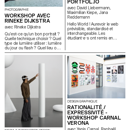
PORTFOL.IO
Malcolm Semedo Barreto,
Anastassia Siebold, Philippe
avec David Liebermann,
PHOTOGRAPHIE
Strässle Zuniga, Baptiste
Maximilian Kiepe, Jana
WORKSHOP AVEC
Sultana, Luna Tavernier,
Reddemann
RINEKE DIJKSTRA
Margaux Tinguely
Hello World ! Aurevoir le web
avec Rineke Dijkstra
prévisible, standardisé et
interchangeable. Les
Qu’est-ce qu’un bon portrait ?
étudiant·e·s ont remis en
Quelle technique choisir ? Quel
question les conventions du
type de lumière utiliser : lumière
monde numérique, exploré les
du jour ou flash ? Quel lieu ou
vastes possibilités du médium,
arrière-plan choisir ? Comment
et inventé de nouvelles façons
choisir son sujet ? Comment
d'interagir avec le Web. Et quoi
aborder une personne
de mieux pour donner du sens
inconnue ? Dans cet atelier, les
au design web que les
étudiant·e·s ont exploré ce qui
portfolios des étudiant·e·s eux-
fait la qualité d’un bon portrait
mêmes, compris comme des
ainsi que les outils permettant
expressions d'attitude et de
d’en créer un.
personnalité.
https://websites.ecal-mid.ch/
DESIGN GRAPHIQUE
RATIONALITÉ /
EXPRESSIVITÉ -
WORKSHOP CARNAL
VERONA
avec Yanis Carnal, Raphaël