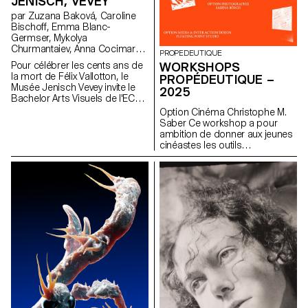
JENISCH, VEVEY
par Zuzana Baková, Caroline
Bischoff, Emma Blanc-
Germser, Mykolya
Churmantaiev, Anna Cocimarov,
PROPEDEUTIQUE
Oana Cuozzo, Mayalène de
Pour célébrer les cents ans de
WORKSHOPS
Roquemaurel, Eulalie Félix,
la mort de Félix Vallotton, le
PROPÉDEUTIQUE –
Louis Fontaine, Duna György,
Musée Jenisch Vevey invite le
2025
Marsaili Venus Haas, Olivia
Bachelor Arts Visuels de l'ECAL
Handschin, Amina Loumachi,
à rendre hommage à cet artiste
Option Cinéma Christophe M.
Clara Luna, Céleste Meylan,
suisse emblématique dans une
Saber Ce workshop a pour
Diego Mühlematter, Paul
exposition collective. S'inspirant
ambition de donner aux jeunes
Reachi, Baptiste Schaerer,
de ses gravures qui reflètent
cinéastes les outils
Charlie Schär, Jamie Soria,
l'ambiance parisienne de la fin
nécessaires pour obtenir des
Nayla Younes
du XIXe siècle, des colonnes
performances plus précises et
Morris sont recréées dans le
nuancées de leurs comédiens.
musée comme supports
La direction d’acteurs, véritable
modulaires. Elles accueillent
cœur de la réussite d’un film,
affiches, tracts et posters,
sera explorée sous plusieurs
échos de la culture
facettes : comment faire des
contemporaine et des
choix de casting pertinents,
questionnements des
travailler le rythme et la
étudiant·e·s d’aujourd’hui.
dynamique d’une scène, et
communiquer efficacement
avec les acteurs pour traduire
une vision artistique en
performance convaincante.