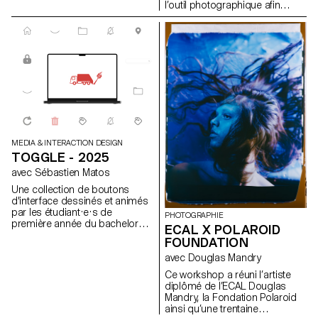
l’occasion d’échanger en direct
l’outil photographique afin
avec les jeunes photographes
d’élargir notre capacité
autour de la genèse de leurs
d’observation. Durant la
projets et des histoires qui se
semaine, les étudiants ont
cachent derrière chacun de ces
exploré la macrophotographie
ouvrages.
pour créer des univers
miniatures et abstraits à partir
d’objets et d’accessoires du
quotidien. Cela nous invite à
réfléchir : qu’est-ce que nous
négligeons encore dans notre
environnement immédiat ?
MEDIA & INTERACTION DESIGN
TOGGLE - 2025
avec Sébastien Matos
Une collection de boutons
d'interface dessinés et animés
par les étudiant·e·s de
PHOTOGRAPHIE
première année du bachelor
ECAL X POLAROID
Media & Interaction Design.
FOUNDATION
Pour chaque élément il existe
une animation standard, une
avec Douglas Mandry
animation démesurée et une
Ce workshop a réuni l’artiste
version inattendue.
diplômé de l’ECAL Douglas
https://toggle.ecal-mid.ch/2025
Mandry, la Fondation Polaroid
ainsi qu’une trentaine