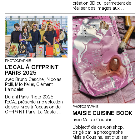
une nouvelle esquisse, ce qui
création 3D qui permettent de
leur a permis de constituer leur
réaliser des images aux
propre collection, qui pouvait
qualités photographiques qui
également être combinée avec
ne sont pas des
les projets de l'ensemble de la
photographies.
classe.
PHOTOGRAPHIE
L'ECAL À OFFPRINT
PARIS 2025
avec Bruno Ceschel, Nicolas
Polli, Milo Keller, Clément
Lambelet
Durant Paris Photo 2025,
l'ECAL présente une sélection
de ses livres à l'occasion de
PHOTOGRAPHIE
OFFPRINT Paris. Le Master
MAISIE CUISINE BOOK
Photographie de l’ECAL a le
avec Maisie Cousins
plaisir de présenter une
sélection de livres réalisés par
L’objectif de ce workshop,
ses étudiant·e·s de deuxième
dirigé par la photographe
année. Cet événement sera
Maisie Cousins, est d’utiliser