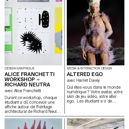
temps réel pour explorer les
visuels réactifs au son dans le
format numérique des réseaux
sociaux, créant ainsi une
identité cohérente et
reconnaissable pour le festival.
DESIGN GRAPHIQUE
MEDIA & INTERACTION DESIGN
ALICE FRANCHETTI
ALTERED EGO
WORKSHOP –
avec Harriet Davey
RICHARD NEUTRA
Qui êtes-vous dans le monde
avec Alice Franchetti
numérique ? Votre avatar, votre
skin de jeu vidéo, votre alter
Durant ce workshop, chaque
ego. Les étudiant·e·s de
étudiant a dû concevoir une
deuxième année, dirigé·e·s par
affiche autour de l’héritage
Harriet Davey, ont créé des alter
architectural de Richard Neutra.
ego numériques. L'utilisation
À partir de sa pensée
des logicials Daz, Blender et
moderniste et de ses principes
de la VR leur a permis
formels — lignes épurées,
d'explorer une autre