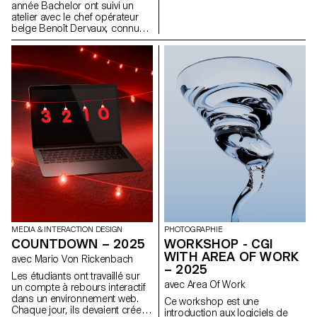
visuelle contemporaine. À
année Bachelor ont suivi un
travers sa plateforme de
atelier avec le chef opérateur
recherche Technoflesh, Niquille
belge Benoît Dervaux, connu
examine les infrastructures qui
pour son travail sur les films
sous-tendent l’imagerie
des frères Dardenne. Il a
numérique (des banques
notamment signé l'image des
d’images et bibliothèques
films suisses Laissez-moi de
d’objets 3D aux systèmes de
Maxime Rappaz (2023) et À
vision automatisée) ainsi que
bras-le-corps de Marie-Elsa
les présupposés culturels qui y
Sgualdo (2025).
sont intégrés. Son travail met
en évidence comment les jeux
de données, les logiciels de
rendu et les standards visuels
influencent la manière dont les
corps, les matériaux et les
environnements sont
modélisés et compris.
MEDIA & INTERACTION DESIGN
PHOTOGRAPHIE
COUNTDOWN – 2025
WORKSHOP - CGI
WITH AREA OF WORK
avec Mario Von Rickenbach
– 2025
Les étudiants ont travaillé sur
avec Area Of Work
un compte à rebours interactif
dans un environnement web.
Ce workshop est une
Chaque jour, ils devaient créer
introduction aux logiciels de