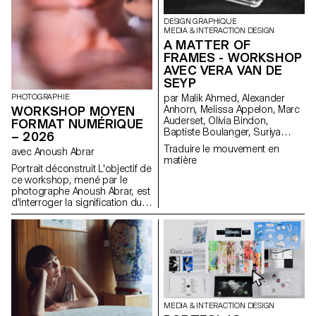
DESIGN GRAPHIQUE
MEDIA & INTERACTION DESIGN
A MATTER OF
FRAMES - WORKSHOP
AVEC VERA VAN DE
SEYP
PHOTOGRAPHIE
par Malik Ahmed, Alexander
WORKSHOP MOYEN
Anhorn, Melissa Appelon, Marc
Auderset, Olivia Bindon,
FORMAT NUMÉRIQUE
Baptiste Boulanger, Suriya
– 2026
Brambilla, Diego Buccelloni,
Traduire le mouvement en
avec Anoush Abrar
Marta Casemi, Davia Ciccoli
matière
Trannoy, Alizée Clavien, Timoféi
Portrait déconstruit L'objectif de
Cruz, Ethan Degano, Nora
ce workshop, mené par le
Dizeko, Andrea Domínguez
photographe Anoush Abrar, est
Formet, Mathias Dugenne,
d'interroger la signification du
Mathias Gelin, Tanguy Genier,
portrait contemporain. En
Lila Gomez Gaillet, Juliana
suivant la notion du "portrait
Granato, Xenia Grange,
déconstruit" les étudiants-es-x
Bérangère Gremion, Helena
ont réalisé une image par
Hell, Rocio Hernandez, Salomé
groupes de deux. La semaine
Huwiler, Rebecca Indermühle,
de workshop Moyen format
Kevin Jeangros, Nolan Latorre,
digital est à la fois une initiation
Jose Pardo Pariente, Zachary
au matériel de prise de vue et
Ramelet, Gabrielle Richard,
au logiciels dédiés.
MEDIA & INTERACTION DESIGN
Théo Rizzo, Alessia Rollini,