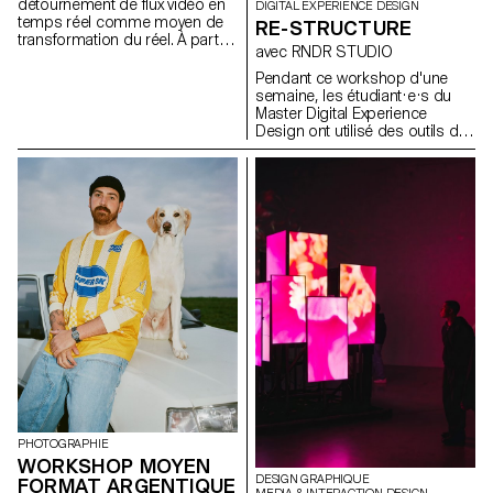
détournement de flux vidéo en
DIGITAL EXPERIENCE DESIGN
temps réel comme moyen de
RE-STRUCTURE
transformation du réel. À partir
avec RNDR STUDIO
de captations directes ou
d’interfaces, les participant·e·s
Pendant ce workshop d'une
expérimentent différentes
semaine, les étudiant·e·s du
approches de modification de
Master Digital Experience
l’image en s’appuyant sur des
Design ont utilisé des outils de
modèles de diffusion exécutés
machine learning pour
en local. Le flux vidéo est
décomposer des clips
envisagé comme une matière
musicaux en leurs éléments
première, permettant d’ouvrir
constitutifs : scènes
de nouvelles pistes de
segmentées, gestes détectés,
perception et de transformation
couleurs extraites, beats
du réel.
analysés, stems audio
séparés, transformant des
objets audiovisuels linéaires en
jeux de données structurées.
Ces composants ont ensuite
été réinventés sous forme de
systèmes interactifs et non
linéaires : cartes explorables,
timelines génératives,
interfaces rythmiques et
structures auto-
PHOTOGRAPHIE
recomposables, construites
WORKSHOP MOYEN
avec le framework OPENRNDR.
DESIGN GRAPHIQUE
FORMAT ARGENTIQUE