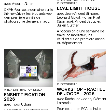
MEDIA & INTERACTION DESIGN
avec Anoush Abrar
PHOTOGRAPHIE
ECAL LIGHT HOUSE
DRIVE Pour cette semaine sur le
thème «Drive», les étudiants-es-
avec Jean-Vincent Simonet,
x en première année de
Léonard Guyot, Florian Pittet
photographie devaient imaginer
(Sigmasix), Vincent Jacquier,
un portrait pris au moyen
Julien Gurtner
format argentique. Inspirée par
À l’occasion d’une semaine de
la sensation d'une première
travail collaborative, les
expérience au volant, par le
étudiant.e.s de première année
voyage, l’émancipation ou la
du département
découverte, la semaine visait à
Communication Visuelle de
explorer le rapport entre une ou
l’ECAL se sont vu confiés la
plusieurs personnes et un
tâche ambitieuse de créer une
véhicule.
expérience audiovisuelle
complète, en dessinant une
architecture de lumière et de
son avec comme unique point
de départ cinq compositions
musicales originales. Sur une
installation d’écrans formant un
PHOTOGRAPHIE
totem central et de projections
WORKSHOP - RACHEL
MEDIA & INTERACTION DESIGN
sur les murs périphériques,
DE JOODE - 2026
ENSHITTIFICATION -
agrémentées de lasers, iels ont
créés un environnement visuel,
2026
avec Rachel de Joode, Clément
diffusable en temps réel, qui a
Lambelet
avec Tibor Udvari
été présenté sous la forme
Pour cet atelier, ECAL a invité
d’une performance en fin de