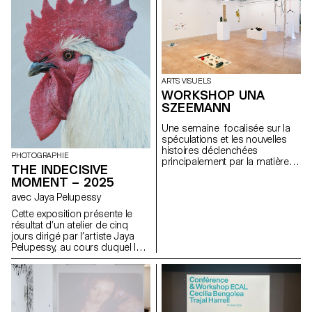
transparence, géométrie
personnalité ou expression à
rigoureuse, intégration
travers le soi numérique.
paysagère — chaque élève a
réinterprété visuellement ses
idées dans un format
graphique en 2D.
ARTS VISUELS
WORKSHOP UNA
SZEEMANN
Une semaine focalisée sur la
spéculations et les nouvelles
histoires déclenchées
PHOTOGRAPHIE
principalement par la matière
THE INDECISIVE
avec l'artiste Una Szeemann.
MOMENT – 2025
Les étudiant.exs ont orienté
leurs réflexions sur le pouvoir
avec Jaya Pelupessy
des objets, du point de vue de
Cette exposition présente le
l'art, du fétichisme, de l'object
résultat d’un atelier de cinq
oriented ontology, de la
jours dirigé par l’artiste Jaya
psychanalyse et de la magie…
Pelupessy, au cours duquel les
étudiant·es ont exploré le
terrain instable entre création et
reproduction. À travers des
expérimentations pratiques
avec différentes méthodes de