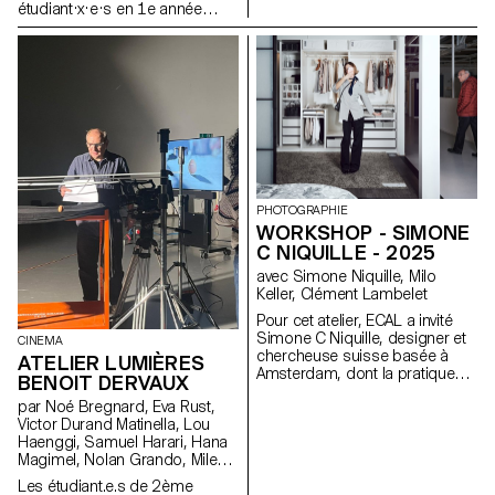
étudiant·x·e·s en 1e année
Bachelor Media & Interaction
Design. Ces systèmes sont
inspirés du rapport entre
instructions et exécution au sein
d’un système informatique. Ces
machines créent du texte au
travers d'un système
typographique modulaire.
PHOTOGRAPHIE
WORKSHOP - SIMONE
C NIQUILLE - 2025
avec Simone Niquille, Milo
Keller, Clément Lambelet
Pour cet atelier, ECAL a invité
Simone C Niquille, designer et
CINEMA
chercheuse suisse basée à
ATELIER LUMIÈRES
Amsterdam, dont la pratique
BENOIT DERVAUX
interroge la manière dont les
par Noé Bregnard, Eva Rust,
images numériques, la vision
Victor Durand Matinella, Lou
par ordinateur et les
Haenggi, Samuel Harari, Hana
technologies 3D façonnent la
Magimel, Nolan Grando, Mileny
représentation des corps et
Viera de Andrade, Zélia Zanone
des objets dans la culture
Les étudiant.e.s de 2ème